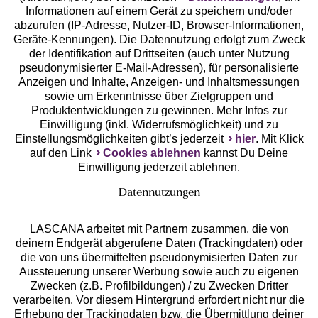
Geprüfte Sicherheit
Informationen auf einem Gerät zu speichern und/oder
abzurufen (IP-Adresse, Nutzer-ID, Browser-Informationen,
Geräte-Kennungen). Die Datennutzung erfolgt zum Zweck
der Identifikation auf Drittseiten (auch unter Nutzung
pseudonymisierter E-Mail-Adressen), für personalisierte
Anzeigen und Inhalte, Anzeigen- und Inhaltsmessungen
Unsere Apps
sowie um Erkenntnisse über Zielgruppen und
Produktentwicklungen zu gewinnen. Mehr Infos zur
Einwilligung (inkl. Widerrufsmöglichkeit) und zu
Einstellungsmöglichkeiten gibt’s jederzeit
hier
. Mit Klick
auf den Link
Cookies ablehnen
kannst Du Deine
Einwilligung jederzeit ablehnen.
Datennutzungen
LASCANA arbeitet mit Partnern zusammen, die von
deinem Endgerät abgerufene Daten (Trackingdaten) oder
die von uns übermittelten pseudonymisierten Daten zur
Services
Aussteuerung unserer Werbung sowie auch zu eigenen
Zwecken (z.B. Profilbildungen) / zu Zwecken Dritter
Beratung
verarbeiten. Vor diesem Hintergrund erfordert nicht nur die
Erhebung der Trackingdaten bzw. die Übermittlung deiner