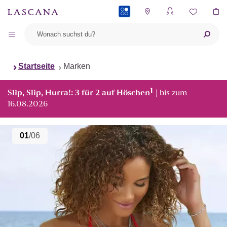
PAYBACK
Startseite
Marken
1
Slip, Slip, Hurra!: 3 für 2 auf Höschen
| bis zum
16.08.2026
01
/06