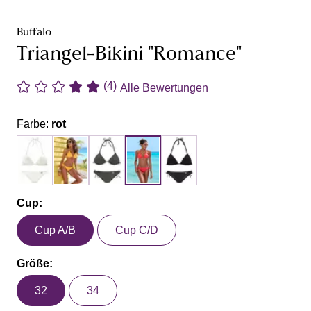
Buffalo
Triangel-Bikini "Romance"
(4)
Alle Bewertungen
Farbe:
rot
Cup:
Cup A/B
Cup C/D
Größe:
32
34