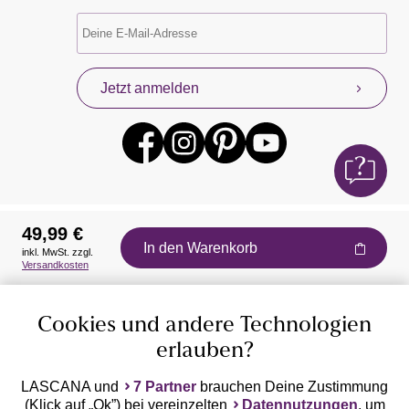
Jetzt anmelden
49,99 €
In den Warenkorb
inkl. MwSt. zzgl.
Auszeichnungen
Versandkosten
Cookies und andere Technologien
erlauben?
LASCANA und
7 Partner
brauchen Deine Zustimmung
(Klick auf „Ok”) bei vereinzelten
Datennutzungen
, um