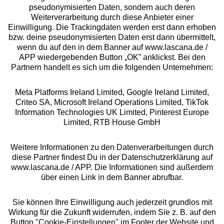
pseudonymisierten Daten, sondern auch deren
Über uns
Weiterverarbeitung durch diese Anbieter einer
Einwilligung. Die Trackingdaten werden erst dann erhoben
bzw. deine pseudonymisierten Daten erst dann übermittelt,
Rechtliches
wenn du auf den in dem Banner auf www.lascana.de /
APP wiedergebenden Button „OK” anklickst. Bei den
Partnern handelt es sich um die folgenden Unternehmen:
Meta Platforms Ireland Limited, Google Ireland Limited,
Criteo SA, Microsoft Ireland Operations Limited, TikTok
Alle Preise inkl. MwSt., zzgl.
Versandkosten
Information Technologies UK Limited, Pinterest Europe
** Bonität vorausgesetzt, berechtigt zur Bonitätsprüfung
Limited, RTB House GmbH
Weitere Informationen zu den Datenverarbeitungen durch
diese Partner findest Du in der Datenschutzerklärung auf
www.lascana.de / APP. Die Informationen sind außerdem
über einen Link in dem Banner abrufbar.
Sie können Ihre Einwilligung auch jederzeit grundlos mit
Wirkung für die Zukunft widerrufen, indem Sie z. B. auf den
Button "Cookie-Einstellungen" im Footer der Website und