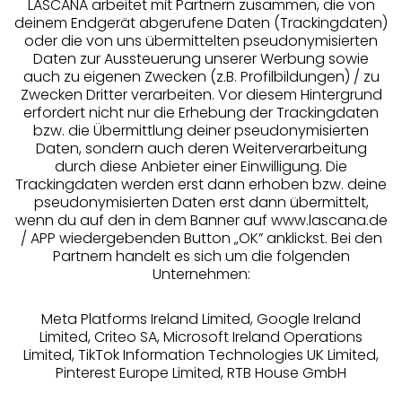
LASCANA arbeitet mit Partnern zusammen, die von
deinem Endgerät abgerufene Daten (Trackingdaten)
oder die von uns übermittelten pseudonymisierten
Daten zur Aussteuerung unserer Werbung sowie
auch zu eigenen Zwecken (z.B. Profilbildungen) / zu
Zwecken Dritter verarbeiten. Vor diesem Hintergrund
erfordert nicht nur die Erhebung der Trackingdaten
Services
bzw. die Übermittlung deiner pseudonymisierten
Daten, sondern auch deren Weiterverarbeitung
durch diese Anbieter einer Einwilligung. Die
Beratung
Trackingdaten werden erst dann erhoben bzw. deine
pseudonymisierten Daten erst dann übermittelt,
Über uns
wenn du auf den in dem Banner auf www.lascana.de
/ APP wiedergebenden Button „OK” anklickst. Bei den
Partnern handelt es sich um die folgenden
Rechtliches
Unternehmen:
Meta Platforms Ireland Limited, Google Ireland
Limited, Criteo SA, Microsoft Ireland Operations
Limited, TikTok Information Technologies UK Limited,
Pinterest Europe Limited, RTB House GmbH
Alle Preise inkl. MwSt., zzgl.
Versandkosten
** Bonität vorausgesetzt, berechtigt zur Bonitätsprüfung