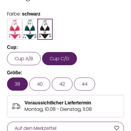
Farbe:
schwarz
Cup:
Cup A/B
Cup C/D
Größe:
38
40
42
44
Voraussichtlicher Liefertermin
Montag, 10.08 - Dienstag, 11.08
Auf den Merkzettel