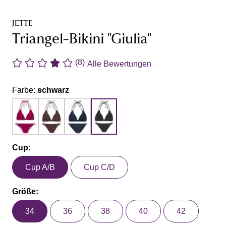
JETTE
Triangel-Bikini "Giulia"
(8)
Alle Bewertungen
Farbe:
schwarz
Cup:
Cup A/B
Cup C/D
Größe:
34
36
38
40
42