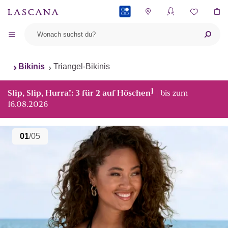
PAYBACK
Bikinis
Triangel-Bikinis
1
Slip, Slip, Hurra!: 3 für 2 auf Höschen
| bis zum
16.08.2026
01
/05