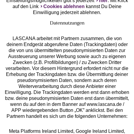
Einstellungsmöglichkeiten gibt’s jederzeit
hier
. Mit Klick
auf den Link
Cookies ablehnen
kannst Du Deine
Einwilligung jederzeit ablehnen.
Datennutzungen
LASCANA arbeitet mit Partnern zusammen, die von
deinem Endgerät abgerufene Daten (Trackingdaten) oder
die von uns übermittelten pseudonymisierten Daten zur
Services
Aussteuerung unserer Werbung sowie auch zu eigenen
Zwecken (z.B. Profilbildungen) / zu Zwecken Dritter
Beratung
verarbeiten. Vor diesem Hintergrund erfordert nicht nur die
Erhebung der Trackingdaten bzw. die Übermittlung deiner
pseudonymisierten Daten, sondern auch deren
Über uns
Weiterverarbeitung durch diese Anbieter einer
Einwilligung. Die Trackingdaten werden erst dann erhoben
bzw. deine pseudonymisierten Daten erst dann übermittelt,
Rechtliches
wenn du auf den in dem Banner auf www.lascana.de /
APP wiedergebenden Button „OK” anklickst. Bei den
Partnern handelt es sich um die folgenden Unternehmen:
Meta Platforms Ireland Limited, Google Ireland Limited,