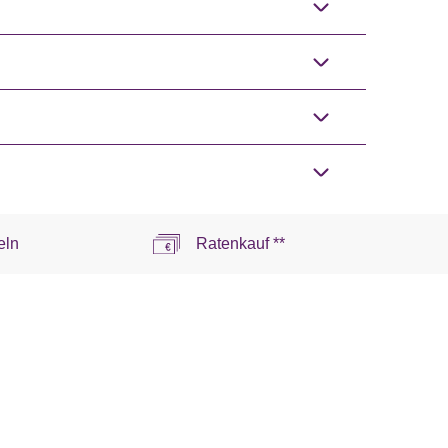
eln
Ratenkauf **