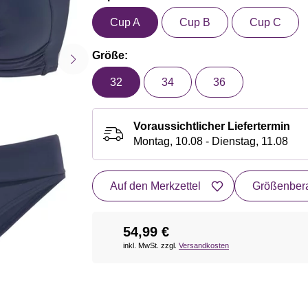
Cup A
Cup B
Cup C
Größe:
32
34
36
Voraussichtlicher Liefertermin
Montag, 10.08 - Dienstag, 11.08
Auf den Merkzettel
Größenbera
54,99 €
inkl. MwSt. zzgl.
Versandkosten