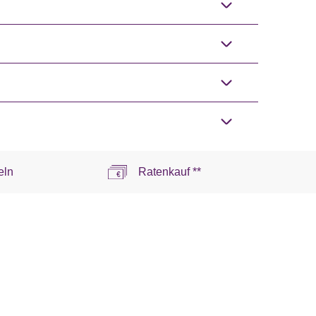
eln
Ratenkauf **