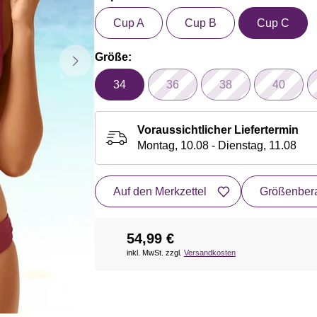
Cup A
Cup B
Cup C
Größe:
34
36
38
40
Voraussichtlicher Liefertermin
Montag, 10.08 - Dienstag, 11.08
Auf den Merkzettel
Größenbera
54,99 €
inkl. MwSt. zzgl.
Versandkosten