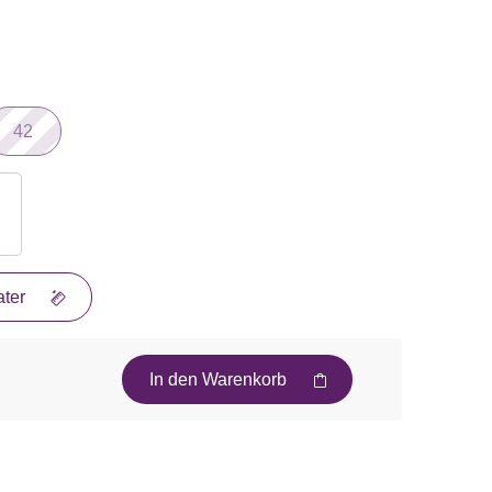
42
ter
In den Warenkorb