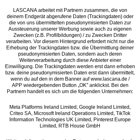
LASCANA arbeitet mit Partnern zusammen, die von
deinem Endgerät abgerufene Daten (Trackingdaten) oder
die von uns übermittelten pseudonymisierten Daten zur
Aussteuerung unserer Werbung sowie auch zu eigenen
Services
Zwecken (z.B. Profilbildungen) / zu Zwecken Dritter
verarbeiten. Vor diesem Hintergrund erfordert nicht nur die
Beratung
Erhebung der Trackingdaten bzw. die Übermittlung deiner
pseudonymisierten Daten, sondern auch deren
Weiterverarbeitung durch diese Anbieter einer
Über uns
Einwilligung. Die Trackingdaten werden erst dann erhoben
bzw. deine pseudonymisierten Daten erst dann übermittelt,
wenn du auf den in dem Banner auf www.lascana.de /
Rechtliches
APP wiedergebenden Button „OK” anklickst. Bei den
Partnern handelt es sich um die folgenden Unternehmen:
Meta Platforms Ireland Limited, Google Ireland Limited,
Criteo SA, Microsoft Ireland Operations Limited, TikTok
Information Technologies UK Limited, Pinterest Europe
Alle Preise inkl. MwSt., zzgl.
Versandkosten
Limited, RTB House GmbH
** Bonität vorausgesetzt, berechtigt zur Bonitätsprüfung