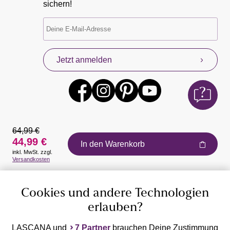
sichern!
Jetzt anmelden
64,99 €
44,99 €
In den Warenkorb
inkl. MwSt. zzgl.
Auszeichnungen
Versandkosten
Cookies und andere Technologien
erlauben?
LASCANA und
7 Partner
brauchen Deine Zustimmung