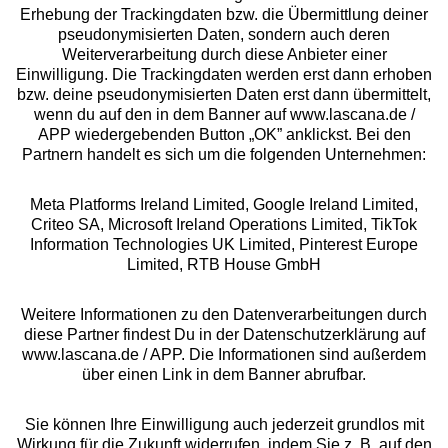
Erhebung der Trackingdaten bzw. die Übermittlung deiner
pseudonymisierten Daten, sondern auch deren
Über uns
Weiterverarbeitung durch diese Anbieter einer
Einwilligung. Die Trackingdaten werden erst dann erhoben
bzw. deine pseudonymisierten Daten erst dann übermittelt,
Rechtliches
wenn du auf den in dem Banner auf www.lascana.de /
APP wiedergebenden Button „OK” anklickst. Bei den
Partnern handelt es sich um die folgenden Unternehmen:
Meta Platforms Ireland Limited, Google Ireland Limited,
Criteo SA, Microsoft Ireland Operations Limited, TikTok
Alle Preise inkl. MwSt., zzgl.
Versandkosten
Information Technologies UK Limited, Pinterest Europe
** Bonität vorausgesetzt, berechtigt zur Bonitätsprüfung
Limited, RTB House GmbH
Weitere Informationen zu den Datenverarbeitungen durch
diese Partner findest Du in der Datenschutzerklärung auf
www.lascana.de / APP. Die Informationen sind außerdem
über einen Link in dem Banner abrufbar.
Sie können Ihre Einwilligung auch jederzeit grundlos mit
Wirkung für die Zukunft widerrufen, indem Sie z. B. auf den