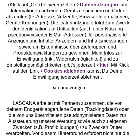
(Klick auf „Ok”) bei vereinzelten
Datennutzungen
, um
Geprüfte Sicherheit
Informationen auf einem Gerät zu speichern und/oder
abzurufen (IP-Adresse, Nutzer-ID, Browser-Informationen,
Geräte-Kennungen). Die Datennutzung erfolgt zum Zweck
der Identifikation auf Drittseiten (auch unter Nutzung
pseudonymisierter E-Mail-Adressen), für personalisierte
Anzeigen und Inhalte, Anzeigen- und Inhaltsmessungen
Unsere Apps
sowie um Erkenntnisse über Zielgruppen und
Produktentwicklungen zu gewinnen. Mehr Infos zur
Einwilligung (inkl. Widerrufsmöglichkeit) und zu
Einstellungsmöglichkeiten gibt’s jederzeit
hier
. Mit Klick
auf den Link
Cookies ablehnen
kannst Du Deine
Einwilligung jederzeit ablehnen.
Datennutzungen
LASCANA arbeitet mit Partnern zusammen, die von
deinem Endgerät abgerufene Daten (Trackingdaten) oder
die von uns übermittelten pseudonymisierten Daten zur
Services
Aussteuerung unserer Werbung sowie auch zu eigenen
Zwecken (z.B. Profilbildungen) / zu Zwecken Dritter
Beratung
verarbeiten. Vor diesem Hintergrund erfordert nicht nur die