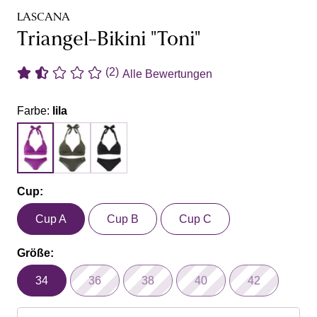
LASCANA
Triangel-Bikini "Toni"
(2)
Alle Bewertungen
Farbe:
lila
Cup:
Cup A
Cup B
Cup C
Größe:
34
36
38
40
42