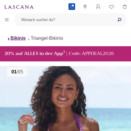
PAYBACK
Bikinis
Triangel-Bikinis
²
20% auf ALLES in der App
| Code: APPDEAL2026
01
/05