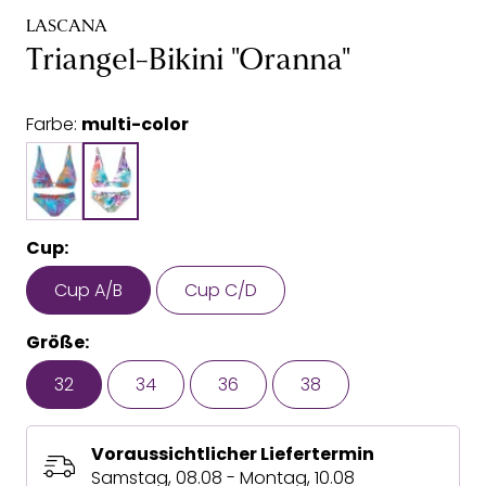
LASCANA
Triangel-Bikini "Oranna"
Farbe:
multi-color
Cup:
Cup A/B
Cup C/D
Größe:
32
34
36
38
Voraussichtlicher Liefertermin
Samstag, 08.08 - Montag, 10.08