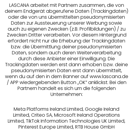
LASCANA arbeitet mit Partnern zusammen, die von
deinem Endgerät abgerufene Daten (Trackingdaten)
oder die von uns übermittelten pseudonymisierten
Daten zur Aussteuerung unserer Werbung sowie
auch zu eigenen Zwecken (z.B. Profilbildungen) / zu
Zwecken Dritter verarbeiten. Vor diesem Hintergrund
erfordert nicht nur die Erhebung der Trackingdaten
Services
bzw. die Übermittlung deiner pseudonymisierten
Daten, sondern auch deren Weiterverarbeitung
durch diese Anbieter einer Einwilligung. Die
Beratung
Trackingdaten werden erst dann erhoben bzw. deine
pseudonymisierten Daten erst dann übermittelt,
Über uns
wenn du auf den in dem Banner auf www.lascana.de
/ APP wiedergebenden Button „OK” anklickst. Bei den
Partnern handelt es sich um die folgenden
Rechtliches
Unternehmen:
Meta Platforms Ireland Limited, Google Ireland
Limited, Criteo SA, Microsoft Ireland Operations
Limited, TikTok Information Technologies UK Limited,
Pinterest Europe Limited, RTB House GmbH
Alle Preise inkl. MwSt., zzgl.
Versandkosten