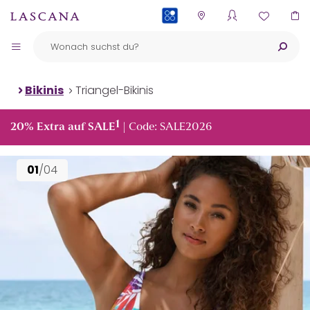
PAYBACK
Bikinis
Triangel-Bikinis
1
20% Extra auf SALE
| Code: SALE2026
01
/04