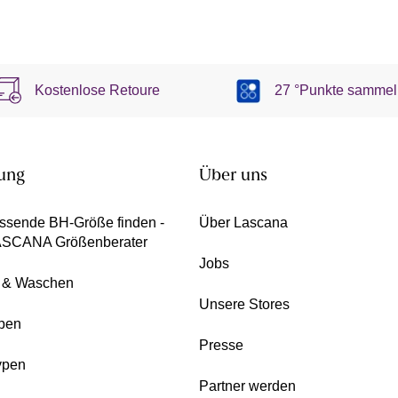
Kostenlose Retoure
27 °Punkte sammel
ung
Über uns
ssende BH-Größe finden -
Über Lascana
ASCANA Größenberater
Jobs
e & Waschen
Unsere Stores
pen
Presse
ypen
Partner werden