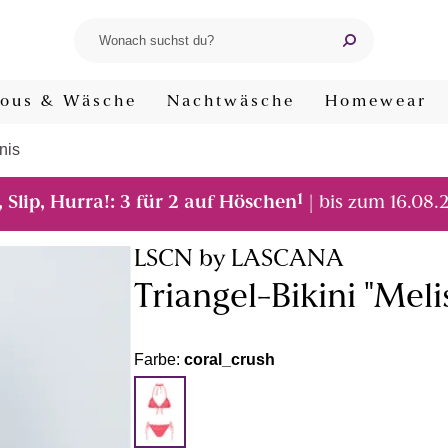
ous & Wäsche
Nachtwäsche
Homewear
nis
1
, Slip, Hurra!: 3 für 2 auf Höschen
| bis zum 16.08.
LSCN by LASCANA
Triangel-Bikini "Meli
Farbe:
coral_crush