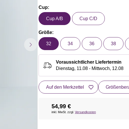
Cup:
Cup A/B
Cup C/D
Größe:
32
34
36
38
Voraussichtlicher Liefertermin
Dienstag, 11.08 - Mittwoch, 12.08
Auf den Merkzettel
Größenbera
54,99 €
inkl. MwSt. zzgl.
Versandkosten