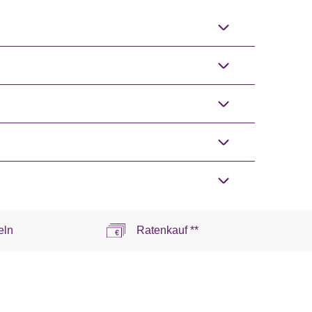
eln
Ratenkauf **