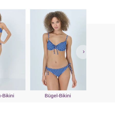
Busti
Bikini
Bügel-Bikini