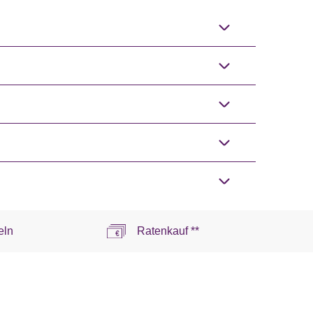
eln
Ratenkauf **