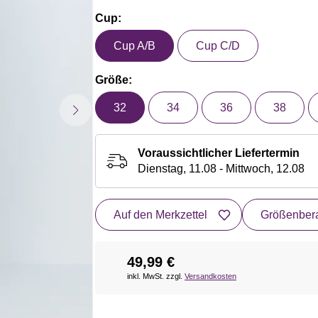
Cup:
Cup A/B
Cup C/D
Größe:
32
34
36
38
Voraussichtlicher Liefertermin
Dienstag, 11.08 - Mittwoch, 12.08
Auf den Merkzettel
Größenbera
49,99 €
inkl. MwSt. zzgl.
Versandkosten