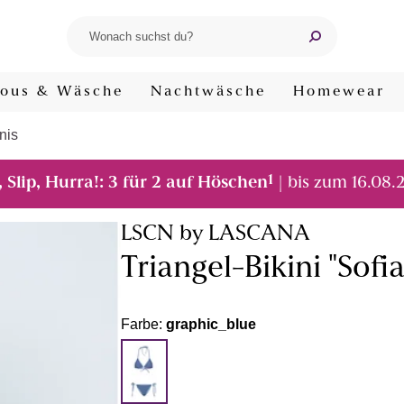
ous & Wäsche
Nachtwäsche
Homewear
nis
1
, Slip, Hurra!: 3 für 2 auf Höschen
| bis zum 16.08.
LSCN by LASCANA
Triangel-Bikini "Sofia
Farbe:
graphic_blue