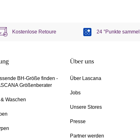
Kostenlose Retoure
24 °Punkte sammel
ung
Über uns
ssende BH-Größe finden -
Über Lascana
ASCANA Größenberater
Jobs
e & Waschen
Unsere Stores
pen
Presse
ypen
Partner werden