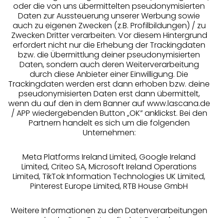
oder die von uns übermittelten pseudonymisierten
Daten zur Aussteuerung unserer Werbung sowie
auch zu eigenen Zwecken (z.B. Profilbildungen) / zu
Zwecken Dritter verarbeiten. Vor diesem Hintergrund
erfordert nicht nur die Erhebung der Trackingdaten
Services
bzw. die Übermittlung deiner pseudonymisierten
Daten, sondern auch deren Weiterverarbeitung
durch diese Anbieter einer Einwilligung. Die
Beratung
Trackingdaten werden erst dann erhoben bzw. deine
pseudonymisierten Daten erst dann übermittelt,
Über uns
wenn du auf den in dem Banner auf www.lascana.de
/ APP wiedergebenden Button „OK” anklickst. Bei den
Partnern handelt es sich um die folgenden
Rechtliches
Unternehmen:
Meta Platforms Ireland Limited, Google Ireland
Limited, Criteo SA, Microsoft Ireland Operations
Limited, TikTok Information Technologies UK Limited,
Pinterest Europe Limited, RTB House GmbH
Alle Preise inkl. MwSt., zzgl.
Versandkosten
** Bonität vorausgesetzt, berechtigt zur Bonitätsprüfung
Weitere Informationen zu den Datenverarbeitungen