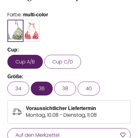
Farbe:
multi-color
Cup:
Cup A/B
Cup C/D
Größe:
34
36
38
40
Voraussichtlicher Liefertermin
Montag, 10.08 - Dienstag, 11.08
Auf den Merkzettel