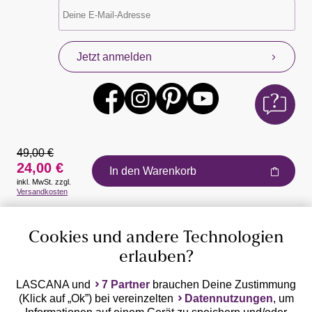
Jetzt anmelden
49,00 €
24,00 €
In den Warenkorb
inkl. MwSt. zzgl.
Auszeichnungen
Versandkosten
Cookies und andere Technologien
erlauben?
LASCANA und
7 Partner
brauchen Deine Zustimmung
(Klick auf „Ok”) bei vereinzelten
Datennutzungen
, um