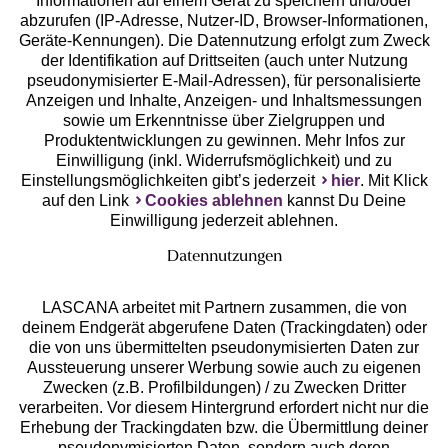
Geprüfte Sicherheit
Informationen auf einem Gerät zu speichern und/oder
abzurufen (IP-Adresse, Nutzer-ID, Browser-Informationen,
Geräte-Kennungen). Die Datennutzung erfolgt zum Zweck
der Identifikation auf Drittseiten (auch unter Nutzung
pseudonymisierter E-Mail-Adressen), für personalisierte
Anzeigen und Inhalte, Anzeigen- und Inhaltsmessungen
Unsere Apps
sowie um Erkenntnisse über Zielgruppen und
Produktentwicklungen zu gewinnen. Mehr Infos zur
Einwilligung (inkl. Widerrufsmöglichkeit) und zu
Einstellungsmöglichkeiten gibt’s jederzeit
hier
. Mit Klick
auf den Link
Cookies ablehnen
kannst Du Deine
Einwilligung jederzeit ablehnen.
Datennutzungen
LASCANA arbeitet mit Partnern zusammen, die von
deinem Endgerät abgerufene Daten (Trackingdaten) oder
die von uns übermittelten pseudonymisierten Daten zur
Services
Aussteuerung unserer Werbung sowie auch zu eigenen
Zwecken (z.B. Profilbildungen) / zu Zwecken Dritter
Beratung
verarbeiten. Vor diesem Hintergrund erfordert nicht nur die
Erhebung der Trackingdaten bzw. die Übermittlung deiner
pseudonymisierten Daten, sondern auch deren