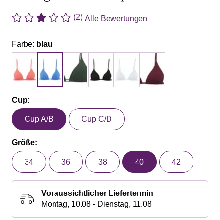
(2)
Alle Bewertungen
Farbe:
blau
Cup:
Cup A/B
Cup C/D
Größe:
34
36
38
40
42
Voraussichtlicher Liefertermin
Montag, 10.08 - Dienstag, 11.08