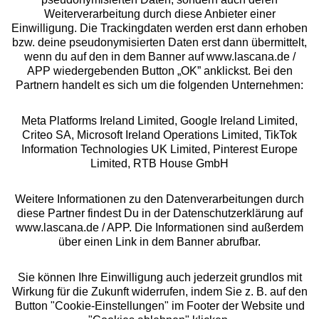
Über uns
Weiterverarbeitung durch diese Anbieter einer
Einwilligung. Die Trackingdaten werden erst dann erhoben
bzw. deine pseudonymisierten Daten erst dann übermittelt,
Rechtliches
wenn du auf den in dem Banner auf www.lascana.de /
APP wiedergebenden Button „OK” anklickst. Bei den
Partnern handelt es sich um die folgenden Unternehmen:
Meta Platforms Ireland Limited, Google Ireland Limited,
Criteo SA, Microsoft Ireland Operations Limited, TikTok
Alle Preise inkl. MwSt., zzgl.
Versandkosten
Information Technologies UK Limited, Pinterest Europe
** Bonität vorausgesetzt, berechtigt zur Bonitätsprüfung
Limited, RTB House GmbH
Weitere Informationen zu den Datenverarbeitungen durch
diese Partner findest Du in der Datenschutzerklärung auf
www.lascana.de / APP. Die Informationen sind außerdem
über einen Link in dem Banner abrufbar.
Sie können Ihre Einwilligung auch jederzeit grundlos mit
Wirkung für die Zukunft widerrufen, indem Sie z. B. auf den
Button "Cookie-Einstellungen" im Footer der Website und