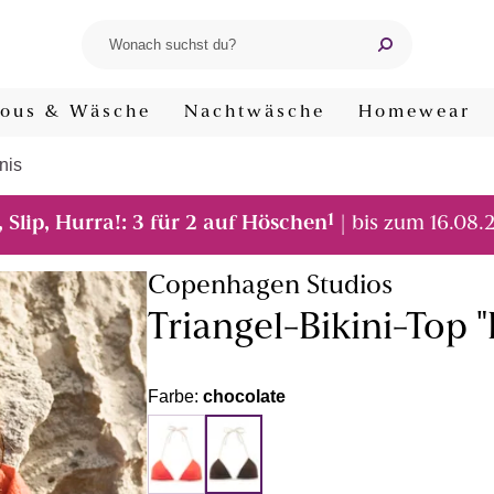
ous & Wäsche
Nachtwäsche
Homewear
nis
1
, Slip, Hurra!: 3 für 2 auf Höschen
| bis zum 16.08.
Copenhagen Studios
Triangel-Bikini-Top
Farbe:
chocolate