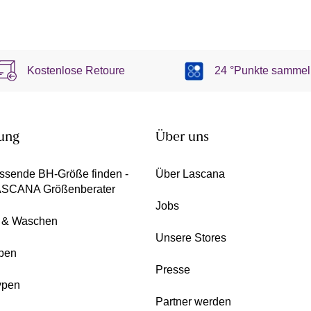
Kostenlose Retoure
24 °Punkte sammel
ung
Über uns
ssende BH-Größe finden -
Über Lascana
ASCANA Größenberater
Jobs
e & Waschen
Unsere Stores
pen
Presse
ypen
Partner werden