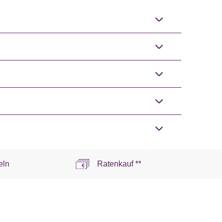
eln
Ratenkauf **