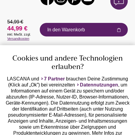
54,99 €
44,99 €
In den Warenkorb
inkl. MwSt. zzgl.
Auszeichnungen
Versandkosten
Cookies und andere Technologien
erlauben?
LASCANA und
7 Partner
brauchen Deine Zustimmung
(Klick auf „Ok”) bei vereinzelten
Datennutzungen
, um
Geprüfte Sicherheit
Informationen auf einem Gerät zu speichern und/oder
abzurufen (IP-Adresse, Nutzer-ID, Browser-Informationen,
Geräte-Kennungen). Die Datennutzung erfolgt zum Zweck
der Identifikation auf Drittseiten (auch unter Nutzung
pseudonymisierter E-Mail-Adressen), für personalisierte
Anzeigen und Inhalte, Anzeigen- und Inhaltsmessungen
Unsere Apps
sowie um Erkenntnisse über Zielgruppen und
Produktentwicklungen zu gewinnen. Mehr Infos zur