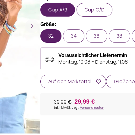
Cup A/B
Cup C/D
Größe:
32
34
36
38
Voraussichtlicher Liefertermin
Montag, 10.08 - Dienstag, 11.08
Auf den Merkzettel
Größenb
29,99 €
39,99 €
inkl. MwSt. zzgl.
Versandkosten