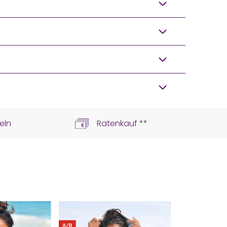
eln
Ratenkauf **