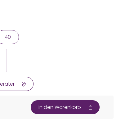
40
erater
In den Warenkorb