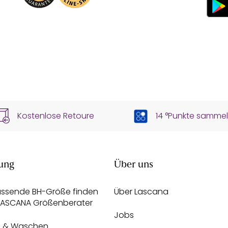
Kostenlose Retoure
14 °Punkte samme
ung
Über uns
assende BH-Größe finden
Über Lascana
 LASCANA Größenberater
Jobs
e & Waschen