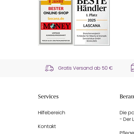
Gratis Versand ab
50 €
Services
Berat
Hilfebereich
Die p
- Der
Kontakt
Pfleg