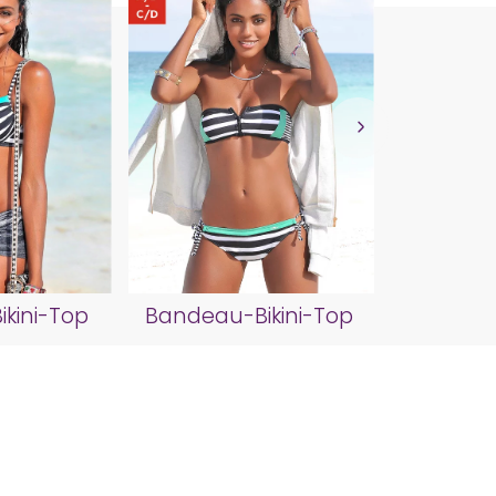
Biki
kini-Top
Bandeau-Bikini-Top