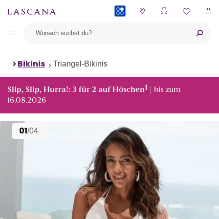
PAYBACK
Bikinis
Triangel-Bikinis
1
Slip, Slip, Hurra!: 3 für 2 auf Höschen
| bis zum
16.08.2026
01
/04