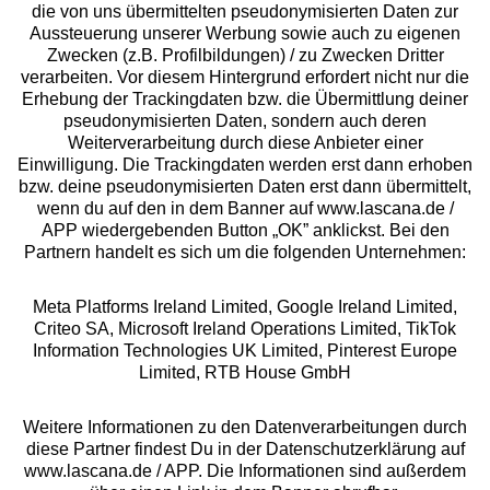
die von uns übermittelten pseudonymisierten Daten zur
Aussteuerung unserer Werbung sowie auch zu eigenen
Services
Zwecken (z.B. Profilbildungen) / zu Zwecken Dritter
verarbeiten. Vor diesem Hintergrund erfordert nicht nur die
Beratung
Erhebung der Trackingdaten bzw. die Übermittlung deiner
pseudonymisierten Daten, sondern auch deren
Weiterverarbeitung durch diese Anbieter einer
Über uns
Einwilligung. Die Trackingdaten werden erst dann erhoben
bzw. deine pseudonymisierten Daten erst dann übermittelt,
wenn du auf den in dem Banner auf www.lascana.de /
Rechtliches
APP wiedergebenden Button „OK” anklickst. Bei den
Partnern handelt es sich um die folgenden Unternehmen:
Meta Platforms Ireland Limited, Google Ireland Limited,
Criteo SA, Microsoft Ireland Operations Limited, TikTok
Information Technologies UK Limited, Pinterest Europe
Alle Preise inkl. MwSt., zzgl.
Versandkosten
Limited, RTB House GmbH
** Bonität vorausgesetzt, berechtigt zur Bonitätsprüfung
Weitere Informationen zu den Datenverarbeitungen durch
diese Partner findest Du in der Datenschutzerklärung auf
www.lascana.de / APP. Die Informationen sind außerdem