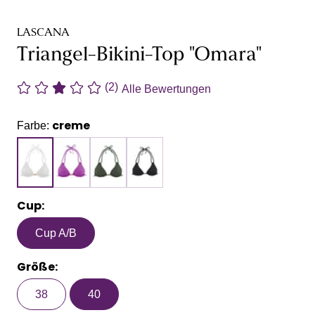
LASCANA
Triangel-Bikini-Top "Omara"
(2)
Alle Bewertungen
creme
Farbe:
Cup:
Cup A/B
Größe:
38
40