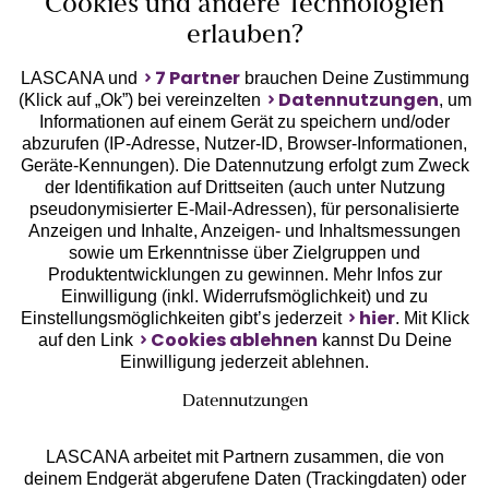
Cookies und andere Technologien
erlauben?
7 Partner
LASCANA und
brauchen Deine Zustimmung
Datennutzungen
(Klick auf „Ok”) bei vereinzelten
, um
Informationen auf einem Gerät zu speichern und/oder
Geprüfte Sicherheit
abzurufen (IP-Adresse, Nutzer-ID, Browser-Informationen,
Geräte-Kennungen). Die Datennutzung erfolgt zum Zweck
der Identifikation auf Drittseiten (auch unter Nutzung
pseudonymisierter E-Mail-Adressen), für personalisierte
Anzeigen und Inhalte, Anzeigen- und Inhaltsmessungen
sowie um Erkenntnisse über Zielgruppen und
Unsere Apps
Produktentwicklungen zu gewinnen. Mehr Infos zur
Einwilligung (inkl. Widerrufsmöglichkeit) und zu
hier
Einstellungsmöglichkeiten gibt’s jederzeit
. Mit Klick
Cookies ablehnen
auf den Link
kannst Du Deine
Einwilligung jederzeit ablehnen.
Datennutzungen
LASCANA arbeitet mit Partnern zusammen, die von
deinem Endgerät abgerufene Daten (Trackingdaten) oder