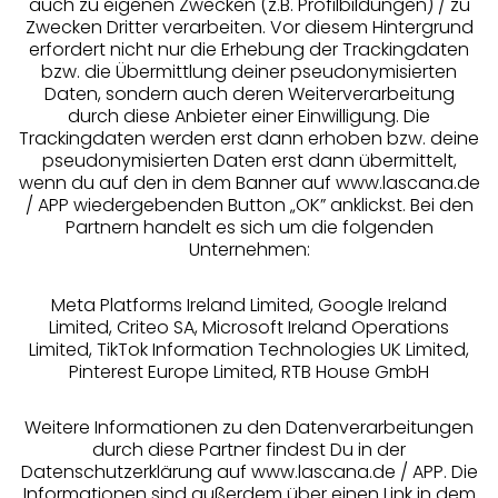
auch zu eigenen Zwecken (z.B. Profilbildungen) / zu
Zwecken Dritter verarbeiten. Vor diesem Hintergrund
erfordert nicht nur die Erhebung der Trackingdaten
Services
bzw. die Übermittlung deiner pseudonymisierten
Daten, sondern auch deren Weiterverarbeitung
durch diese Anbieter einer Einwilligung. Die
Beratung
Trackingdaten werden erst dann erhoben bzw. deine
pseudonymisierten Daten erst dann übermittelt,
Über uns
wenn du auf den in dem Banner auf www.lascana.de
/ APP wiedergebenden Button „OK” anklickst. Bei den
Partnern handelt es sich um die folgenden
Rechtliches
Unternehmen:
Meta Platforms Ireland Limited, Google Ireland
Limited, Criteo SA, Microsoft Ireland Operations
Limited, TikTok Information Technologies UK Limited,
Pinterest Europe Limited, RTB House GmbH
Alle Preise inkl. MwSt., zzgl.
Versandkosten
** Bonität vorausgesetzt, berechtigt zur Bonitätsprüfung
Weitere Informationen zu den Datenverarbeitungen
durch diese Partner findest Du in der
Datenschutzerklärung auf www.lascana.de / APP. Die
Informationen sind außerdem über einen Link in dem