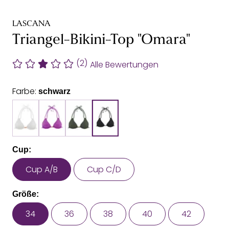
LASCANA
Triangel-Bikini-Top "Omara"
(2)
Alle Bewertungen
Farbe:
schwarz
Cup:
Cup A/B
Cup C/D
Größe:
34
36
38
40
42