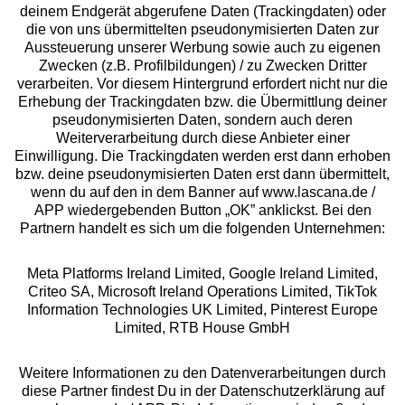
deinem Endgerät abgerufene Daten (Trackingdaten) oder
die von uns übermittelten pseudonymisierten Daten zur
Services
Aussteuerung unserer Werbung sowie auch zu eigenen
Zwecken (z.B. Profilbildungen) / zu Zwecken Dritter
Beratung
verarbeiten. Vor diesem Hintergrund erfordert nicht nur die
Erhebung der Trackingdaten bzw. die Übermittlung deiner
pseudonymisierten Daten, sondern auch deren
Über uns
Weiterverarbeitung durch diese Anbieter einer
Einwilligung. Die Trackingdaten werden erst dann erhoben
bzw. deine pseudonymisierten Daten erst dann übermittelt,
Rechtliches
wenn du auf den in dem Banner auf www.lascana.de /
APP wiedergebenden Button „OK” anklickst. Bei den
Partnern handelt es sich um die folgenden Unternehmen:
Meta Platforms Ireland Limited, Google Ireland Limited,
Criteo SA, Microsoft Ireland Operations Limited, TikTok
Alle Preise inkl. MwSt., zzgl.
Versandkosten
Information Technologies UK Limited, Pinterest Europe
** Bonität vorausgesetzt, berechtigt zur Bonitätsprüfung
Limited, RTB House GmbH
Weitere Informationen zu den Datenverarbeitungen durch
diese Partner findest Du in der Datenschutzerklärung auf