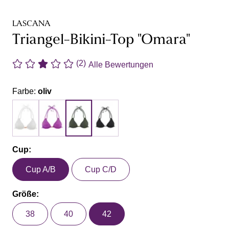
LASCANA
Triangel-Bikini-Top "Omara"
(2)
Alle Bewertungen
Farbe:
oliv
Cup:
Cup A/B
Cup C/D
Größe:
38
40
42