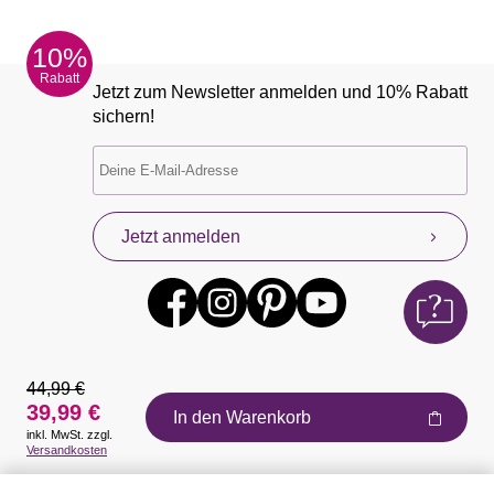
10%
Rabatt
Jetzt zum Newsletter anmelden und 10% Rabatt
sichern!
Jetzt anmelden
44,99 €
39,99 €
In den Warenkorb
inkl. MwSt. zzgl.
Auszeichnungen
Versandkosten