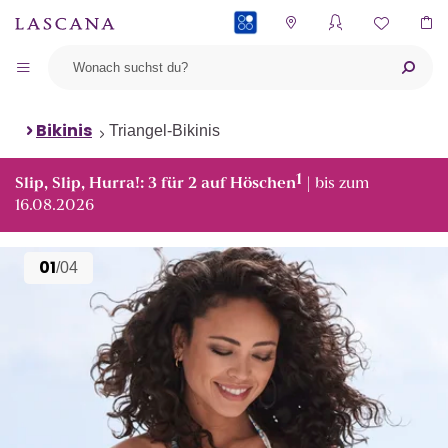
PAYBACK
Bikinis
Triangel-Bikinis
1
Slip, Slip, Hurra!: 3 für 2 auf Höschen
| bis zum
16.08.2026
01
/04