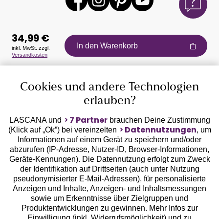
34,99 €
In den Warenkorb
inkl. MwSt. zzgl.
Versandkosten
Auszeichnungen
Cookies und andere Technologien
erlauben?
7 Partner
LASCANA und
brauchen Deine Zustimmung
Datennutzungen
(Klick auf „Ok”) bei vereinzelten
, um
Informationen auf einem Gerät zu speichern und/oder
Geprüfte Sicherheit
abzurufen (IP-Adresse, Nutzer-ID, Browser-Informationen,
Geräte-Kennungen). Die Datennutzung erfolgt zum Zweck
der Identifikation auf Drittseiten (auch unter Nutzung
pseudonymisierter E-Mail-Adressen), für personalisierte
Anzeigen und Inhalte, Anzeigen- und Inhaltsmessungen
sowie um Erkenntnisse über Zielgruppen und
Unsere Apps
Produktentwicklungen zu gewinnen. Mehr Infos zur
Einwilligung (inkl. Widerrufsmöglichkeit) und zu