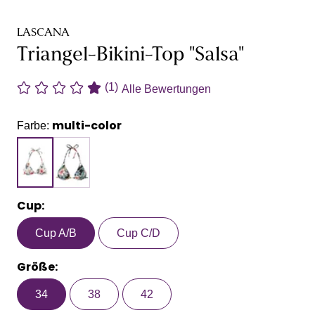
LASCANA
Triangel-Bikini-Top "Salsa"
(1)
Alle Bewertungen
multi-color
Farbe:
Cup:
Cup A/B
Cup C/D
Größe:
34
38
42