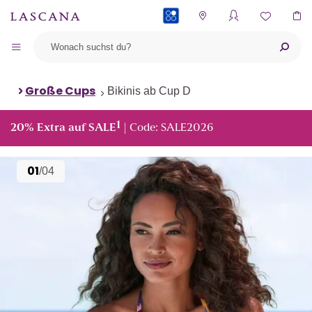
PAYBACK
Große Cups
Bikinis ab Cup D
1
20% Extra auf SALE
| Code: SALE2026
01
/04