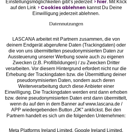
hier
Einstellungsmöglichkeiten gibt’s jederzeit
. Mit Klick
Cookies ablehnen
auf den Link
kannst Du Deine
Einwilligung jederzeit ablehnen.
Datennutzungen
LASCANA arbeitet mit Partnern zusammen, die von
deinem Endgerät abgerufene Daten (Trackingdaten) oder
die von uns übermittelten pseudonymisierten Daten zur
Aussteuerung unserer Werbung sowie auch zu eigenen
Services
Zwecken (z.B. Profilbildungen) / zu Zwecken Dritter
verarbeiten. Vor diesem Hintergrund erfordert nicht nur die
Beratung
Erhebung der Trackingdaten bzw. die Übermittlung deiner
pseudonymisierten Daten, sondern auch deren
Weiterverarbeitung durch diese Anbieter einer
Über uns
Einwilligung. Die Trackingdaten werden erst dann erhoben
bzw. deine pseudonymisierten Daten erst dann übermittelt,
wenn du auf den in dem Banner auf www.lascana.de /
Rechtliches
APP wiedergebenden Button „OK” anklickst. Bei den
Partnern handelt es sich um die folgenden Unternehmen:
Meta Platforms Ireland Limited, Google Ireland Limited,