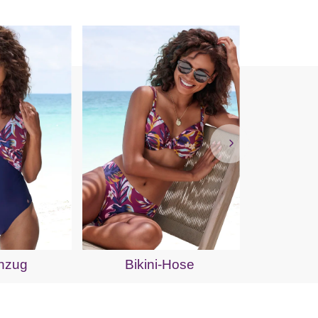
Bik
nzug
Bikini-Hose