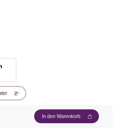
n
ter
In den Warenkorb