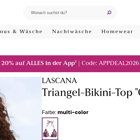
ous & Wäsche
Nachtwäsche
Homewear
²
20% auf ALLES in der App
| Code: APPDEAL2026
LASCANA
Triangel-Bikini-Top 
multi-color
Farbe: