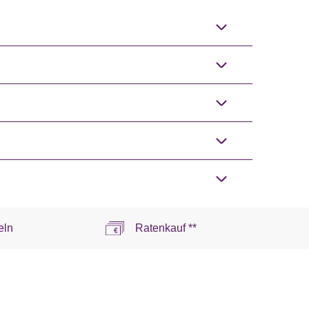
eln
Ratenkauf **