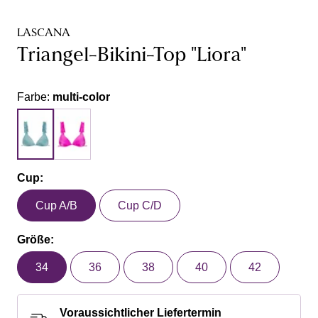
LASCANA
Triangel-Bikini-Top "Liora"
Farbe:
multi-color
Cup:
Cup A/B
Cup C/D
Größe:
34
36
38
40
42
Voraussichtlicher Liefertermin