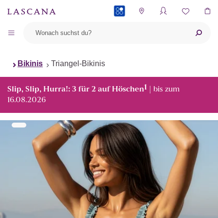
PAYBACK
Bikinis
Triangel-Bikinis
1
Slip, Slip, Hurra!: 3 für 2 auf Höschen
| bis zum
16.08.2026