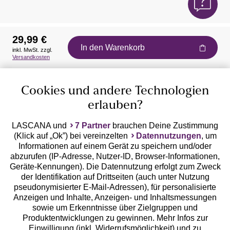
29,99 €
In den Warenkorb
inkl. MwSt. zzgl.
Auszeichnungen
Versandkosten
Cookies und andere Technologien
erlauben?
LASCANA und
7 Partner
brauchen Deine Zustimmung
(Klick auf „Ok”) bei vereinzelten
Datennutzungen
, um
Geprüfte Sicherheit
Informationen auf einem Gerät zu speichern und/oder
abzurufen (IP-Adresse, Nutzer-ID, Browser-Informationen,
Geräte-Kennungen). Die Datennutzung erfolgt zum Zweck
der Identifikation auf Drittseiten (auch unter Nutzung
pseudonymisierter E-Mail-Adressen), für personalisierte
Anzeigen und Inhalte, Anzeigen- und Inhaltsmessungen
Unsere Apps
sowie um Erkenntnisse über Zielgruppen und
Produktentwicklungen zu gewinnen. Mehr Infos zur
Einwilligung (inkl. Widerrufsmöglichkeit) und zu