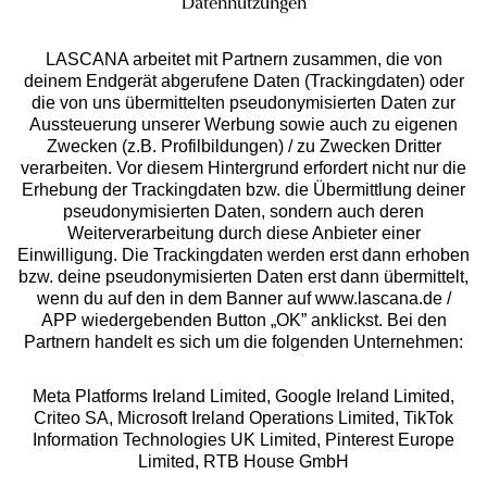
Datennutzungen
LASCANA arbeitet mit Partnern zusammen, die von
deinem Endgerät abgerufene Daten (Trackingdaten) oder
die von uns übermittelten pseudonymisierten Daten zur
Aussteuerung unserer Werbung sowie auch zu eigenen
Services
Zwecken (z.B. Profilbildungen) / zu Zwecken Dritter
verarbeiten. Vor diesem Hintergrund erfordert nicht nur die
Beratung
Erhebung der Trackingdaten bzw. die Übermittlung deiner
pseudonymisierten Daten, sondern auch deren
Weiterverarbeitung durch diese Anbieter einer
Über uns
Einwilligung. Die Trackingdaten werden erst dann erhoben
bzw. deine pseudonymisierten Daten erst dann übermittelt,
wenn du auf den in dem Banner auf www.lascana.de /
Rechtliches
APP wiedergebenden Button „OK” anklickst. Bei den
Partnern handelt es sich um die folgenden Unternehmen:
Meta Platforms Ireland Limited, Google Ireland Limited,
Criteo SA, Microsoft Ireland Operations Limited, TikTok
Information Technologies UK Limited, Pinterest Europe
Alle Preise inkl. MwSt., zzgl.
Versandkosten
Limited, RTB House GmbH
** Bonität vorausgesetzt, berechtigt zur Bonitätsprüfung