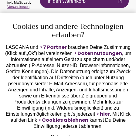
In den Warenkorb
inkl. MwSt. zzgl.
Versandkosten
Auszeichnungen
Cookies und andere Technologien
erlauben?
7 Partner
LASCANA und
brauchen Deine Zustimmung
Datennutzungen
(Klick auf „Ok”) bei vereinzelten
, um
Informationen auf einem Gerät zu speichern und/oder
Geprüfte Sicherheit
abzurufen (IP-Adresse, Nutzer-ID, Browser-Informationen,
Geräte-Kennungen). Die Datennutzung erfolgt zum Zweck
der Identifikation auf Drittseiten (auch unter Nutzung
pseudonymisierter E-Mail-Adressen), für personalisierte
Anzeigen und Inhalte, Anzeigen- und Inhaltsmessungen
sowie um Erkenntnisse über Zielgruppen und
Unsere Apps
Produktentwicklungen zu gewinnen. Mehr Infos zur
Einwilligung (inkl. Widerrufsmöglichkeit) und zu
hier
Einstellungsmöglichkeiten gibt’s jederzeit
. Mit Klick
Cookies ablehnen
auf den Link
kannst Du Deine
Einwilligung jederzeit ablehnen.