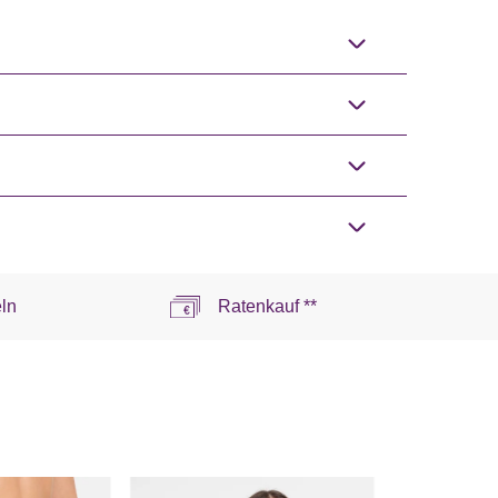
ln
Ratenkauf **