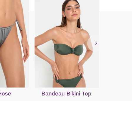
Bik
-Hose
Bandeau-Bikini-Top