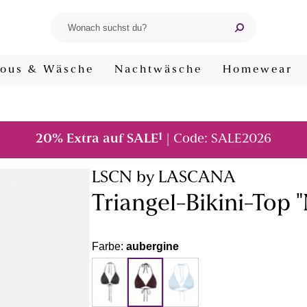
ous & Wäsche
Nachtwäsche
Homewear
1
20% Extra auf SALE
| Code: SALE2026
LSCN by LASCANA
Triangel-Bikini-Top 
Farbe:
aubergine