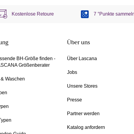
Kostenlose Retoure
7 °Punkte sammel
ung
Über uns
ssende BH-Größe finden -
Über Lascana
ASCANA Größenberater
Jobs
e & Waschen
Unsere Stores
pen
Presse
ypen
Partner werden
Typen
Katalog anfordern
oden-Guide