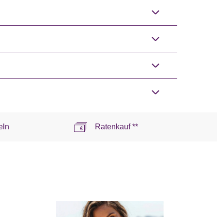
eln
Ratenkauf **