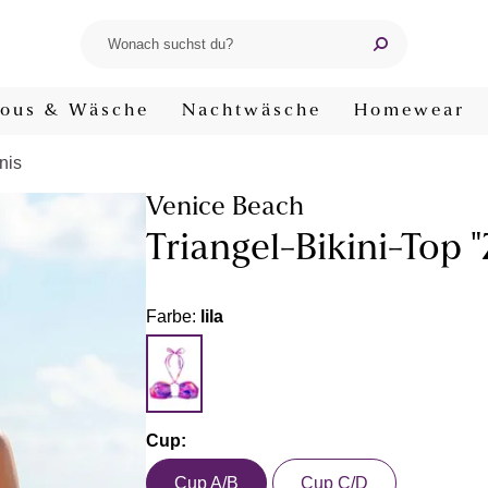
ous & Wäsche
Nachtwäsche
Homewear
nis
Venice Beach
Triangel-Bikini-Top "
Farbe:
lila
Cup:
Cup A/B
Cup C/D