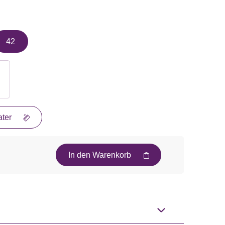
42
ter
In den Warenkorb