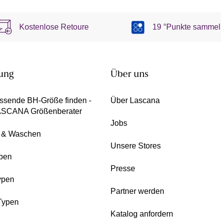
Kostenlose Retoure
19 °Punkte sammel
ung
Über uns
ssende BH-Größe finden -
Über Lascana
ASCANA Größenberater
Jobs
e & Waschen
Unsere Stores
pen
Presse
ypen
Partner werden
Typen
Katalog anfordern