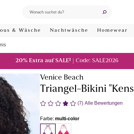
ous & Wäsche
Nachtwäsche
Homewear
nis
1
20% Extra auf SALE
| Code: SALE2026
Venice Beach
Triangel-Bikini "Kens
(7)
Alle Bewertungen
Farbe:
multi-color