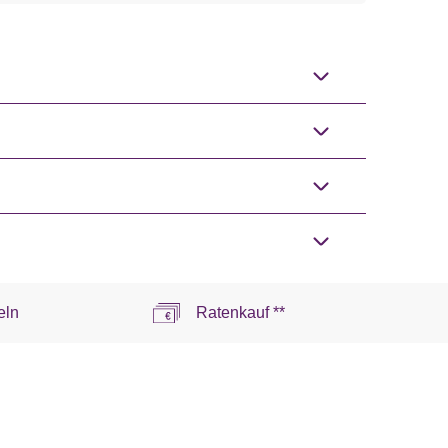
eln
Ratenkauf **