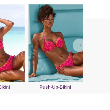
Bügel-Ba
ikini
Push-Up-Bikini