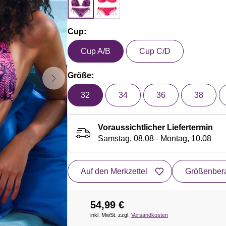
Cup:
Cup A/B
Cup C/D
Größe:
32
34
36
38
Voraussichtlicher Liefertermin
Samstag, 08.08 - Montag, 10.08
Auf den Merkzettel
Größenbera
54,99 €
inkl. MwSt. zzgl.
Versandkosten