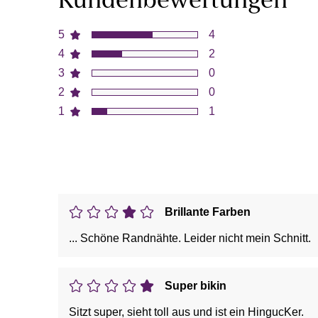
Kundenbewertungen
5
4
4
2
3
0
2
0
1
1
Brillante Farben
... Schöne Randnähte. Leider nicht mein Schnitt.
Super bikin
Sitzt super, sieht toll aus und ist ein HingucKer.