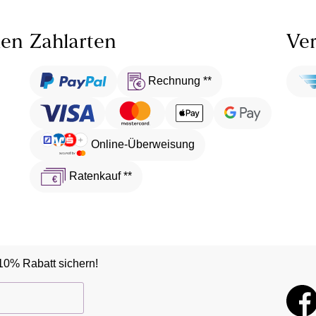
len
Zahlarten
Ver
Rechnung **
Online-Überweisung
Ratenkauf **
10% Rabatt sichern!