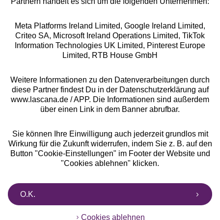
Partnern handelt es sich um die folgenden Unternehmen:
Meta Platforms Ireland Limited, Google Ireland Limited,
Criteo SA, Microsoft Ireland Operations Limited, TikTok
Alle Preise inkl. MwSt., zzgl.
Versandkosten
Information Technologies UK Limited, Pinterest Europe
** Bonität vorausgesetzt, berechtigt zur Bonitätsprüfung
Limited, RTB House GmbH
Weitere Informationen zu den Datenverarbeitungen durch
diese Partner findest Du in der Datenschutzerklärung auf
www.lascana.de / APP. Die Informationen sind außerdem
über einen Link in dem Banner abrufbar.
Sie können Ihre Einwilligung auch jederzeit grundlos mit
Wirkung für die Zukunft widerrufen, indem Sie z. B. auf den
Button "Cookie-Einstellungen" im Footer der Website und
"Cookies ablehnen" klicken.
O.K.
Cookies ablehnen