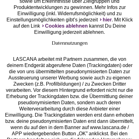
sowie um Erkenntnisse über Zielgruppen und
Produktentwicklungen zu gewinnen. Mehr Infos zur
Einwilligung (inkl. Widerrufsmöglichkeit) und zu
Einstellungsmöglichkeiten gibt’s jederzeit
hier
. Mit Klick
auf den Link
Cookies ablehnen
kannst Du Deine
Einwilligung jederzeit ablehnen.
Datennutzungen
LASCANA arbeitet mit Partnern zusammen, die von
deinem Endgerät abgerufene Daten (Trackingdaten) oder
die von uns übermittelten pseudonymisierten Daten zur
Services
Aussteuerung unserer Werbung sowie auch zu eigenen
Zwecken (z.B. Profilbildungen) / zu Zwecken Dritter
Beratung
verarbeiten. Vor diesem Hintergrund erfordert nicht nur die
Erhebung der Trackingdaten bzw. die Übermittlung deiner
pseudonymisierten Daten, sondern auch deren
Über uns
Weiterverarbeitung durch diese Anbieter einer
Einwilligung. Die Trackingdaten werden erst dann erhoben
bzw. deine pseudonymisierten Daten erst dann übermittelt,
Rechtliches
wenn du auf den in dem Banner auf www.lascana.de /
APP wiedergebenden Button „OK” anklickst. Bei den