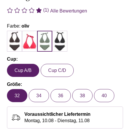
(1)
Alle Bewertungen
Farbe:
oliv
Cup:
Cup A/B
Cup C/D
Größe:
32
34
36
38
40
Voraussichtlicher Liefertermin
Montag, 10.08 - Dienstag, 11.08