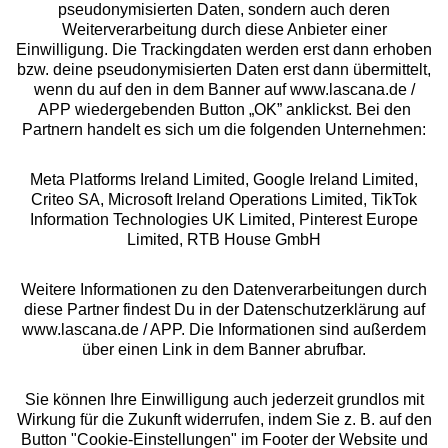
pseudonymisierten Daten, sondern auch deren
Über uns
Weiterverarbeitung durch diese Anbieter einer
Einwilligung. Die Trackingdaten werden erst dann erhoben
bzw. deine pseudonymisierten Daten erst dann übermittelt,
Rechtliches
wenn du auf den in dem Banner auf www.lascana.de /
APP wiedergebenden Button „OK” anklickst. Bei den
Partnern handelt es sich um die folgenden Unternehmen:
Meta Platforms Ireland Limited, Google Ireland Limited,
Criteo SA, Microsoft Ireland Operations Limited, TikTok
Alle Preise inkl. MwSt., zzgl.
Versandkosten
Information Technologies UK Limited, Pinterest Europe
** Bonität vorausgesetzt, berechtigt zur Bonitätsprüfung
Limited, RTB House GmbH
Weitere Informationen zu den Datenverarbeitungen durch
diese Partner findest Du in der Datenschutzerklärung auf
www.lascana.de / APP. Die Informationen sind außerdem
über einen Link in dem Banner abrufbar.
Sie können Ihre Einwilligung auch jederzeit grundlos mit
Wirkung für die Zukunft widerrufen, indem Sie z. B. auf den
Button "Cookie-Einstellungen" im Footer der Website und