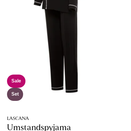
Sale
Set
LASCANA
Umstandspyjama