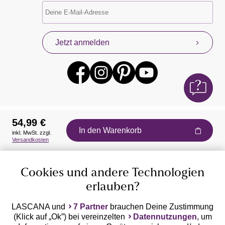
Jetzt anmelden
54,99 €
In den Warenkorb
inkl. MwSt. zzgl.
Auszeichnungen
Versandkosten
Cookies und andere Technologien
erlauben?
LASCANA und
7 Partner
brauchen Deine Zustimmung
(Klick auf „Ok”) bei vereinzelten
Datennutzungen
, um