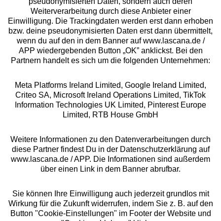
pseudonymisierten Daten, sondern auch deren
Über uns
Weiterverarbeitung durch diese Anbieter einer
Einwilligung. Die Trackingdaten werden erst dann erhoben
bzw. deine pseudonymisierten Daten erst dann übermittelt,
Rechtliches
wenn du auf den in dem Banner auf www.lascana.de /
APP wiedergebenden Button „OK” anklickst. Bei den
Partnern handelt es sich um die folgenden Unternehmen:
Meta Platforms Ireland Limited, Google Ireland Limited,
Criteo SA, Microsoft Ireland Operations Limited, TikTok
Alle Preise inkl. MwSt., zzgl.
Versandkosten
Information Technologies UK Limited, Pinterest Europe
** Bonität vorausgesetzt, berechtigt zur Bonitätsprüfung
Limited, RTB House GmbH
Weitere Informationen zu den Datenverarbeitungen durch
diese Partner findest Du in der Datenschutzerklärung auf
www.lascana.de / APP. Die Informationen sind außerdem
über einen Link in dem Banner abrufbar.
Sie können Ihre Einwilligung auch jederzeit grundlos mit
Wirkung für die Zukunft widerrufen, indem Sie z. B. auf den
Button "Cookie-Einstellungen" im Footer der Website und