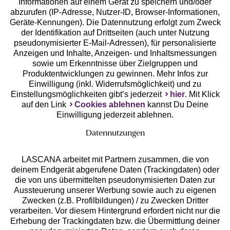
Geprüfte Sicherheit
Informationen auf einem Gerät zu speichern und/oder
abzurufen (IP-Adresse, Nutzer-ID, Browser-Informationen,
Geräte-Kennungen). Die Datennutzung erfolgt zum Zweck
der Identifikation auf Drittseiten (auch unter Nutzung
pseudonymisierter E-Mail-Adressen), für personalisierte
Anzeigen und Inhalte, Anzeigen- und Inhaltsmessungen
Unsere Apps
sowie um Erkenntnisse über Zielgruppen und
Produktentwicklungen zu gewinnen. Mehr Infos zur
Einwilligung (inkl. Widerrufsmöglichkeit) und zu
Einstellungsmöglichkeiten gibt’s jederzeit
hier
. Mit Klick
auf den Link
Cookies ablehnen
kannst Du Deine
Einwilligung jederzeit ablehnen.
Datennutzungen
LASCANA arbeitet mit Partnern zusammen, die von
deinem Endgerät abgerufene Daten (Trackingdaten) oder
die von uns übermittelten pseudonymisierten Daten zur
Services
Aussteuerung unserer Werbung sowie auch zu eigenen
Zwecken (z.B. Profilbildungen) / zu Zwecken Dritter
Beratung
verarbeiten. Vor diesem Hintergrund erfordert nicht nur die
Erhebung der Trackingdaten bzw. die Übermittlung deiner