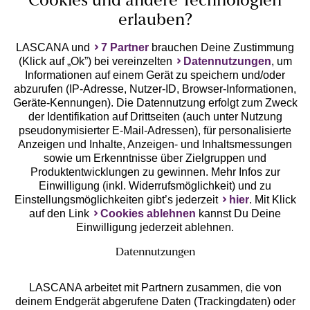
Cookies und andere Technologien
erlauben?
LASCANA und
7 Partner
brauchen Deine Zustimmung
(Klick auf „Ok”) bei vereinzelten
Datennutzungen
, um
Geprüfte Sicherheit
Informationen auf einem Gerät zu speichern und/oder
abzurufen (IP-Adresse, Nutzer-ID, Browser-Informationen,
Geräte-Kennungen). Die Datennutzung erfolgt zum Zweck
der Identifikation auf Drittseiten (auch unter Nutzung
pseudonymisierter E-Mail-Adressen), für personalisierte
Anzeigen und Inhalte, Anzeigen- und Inhaltsmessungen
Unsere Apps
sowie um Erkenntnisse über Zielgruppen und
Produktentwicklungen zu gewinnen. Mehr Infos zur
Einwilligung (inkl. Widerrufsmöglichkeit) und zu
Einstellungsmöglichkeiten gibt’s jederzeit
hier
. Mit Klick
auf den Link
Cookies ablehnen
kannst Du Deine
Einwilligung jederzeit ablehnen.
Datennutzungen
LASCANA arbeitet mit Partnern zusammen, die von
deinem Endgerät abgerufene Daten (Trackingdaten) oder