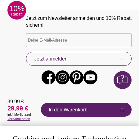
10%
Rabatt
Jetzt zum Newsletter anmelden und 10% Rabatt
sichern!
Jetzt anmelden
39,99 €
29,99 €
In den Warenkorb
inkl. MwSt. zzgl.
Auszeichnungen
Versandkosten