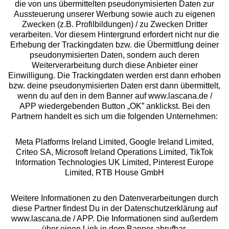
die von uns übermittelten pseudonymisierten Daten zur
Services
Aussteuerung unserer Werbung sowie auch zu eigenen
Zwecken (z.B. Profilbildungen) / zu Zwecken Dritter
Beratung
verarbeiten. Vor diesem Hintergrund erfordert nicht nur die
Erhebung der Trackingdaten bzw. die Übermittlung deiner
pseudonymisierten Daten, sondern auch deren
Über uns
Weiterverarbeitung durch diese Anbieter einer
Einwilligung. Die Trackingdaten werden erst dann erhoben
bzw. deine pseudonymisierten Daten erst dann übermittelt,
Rechtliches
wenn du auf den in dem Banner auf www.lascana.de /
APP wiedergebenden Button „OK” anklickst. Bei den
Partnern handelt es sich um die folgenden Unternehmen:
Meta Platforms Ireland Limited, Google Ireland Limited,
Criteo SA, Microsoft Ireland Operations Limited, TikTok
Alle Preise inkl. MwSt., zzgl.
Versandkosten
Information Technologies UK Limited, Pinterest Europe
** Bonität vorausgesetzt, berechtigt zur Bonitätsprüfung
Limited, RTB House GmbH
Weitere Informationen zu den Datenverarbeitungen durch
diese Partner findest Du in der Datenschutzerklärung auf
www.lascana.de / APP. Die Informationen sind außerdem
über einen Link in dem Banner abrufbar.