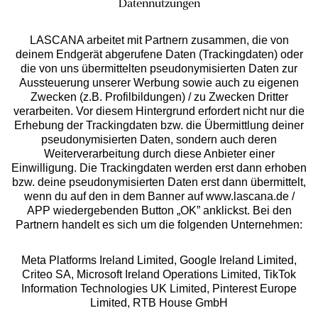
Datennutzungen
LASCANA arbeitet mit Partnern zusammen, die von
deinem Endgerät abgerufene Daten (Trackingdaten) oder
die von uns übermittelten pseudonymisierten Daten zur
Services
Aussteuerung unserer Werbung sowie auch zu eigenen
Zwecken (z.B. Profilbildungen) / zu Zwecken Dritter
Beratung
verarbeiten. Vor diesem Hintergrund erfordert nicht nur die
Erhebung der Trackingdaten bzw. die Übermittlung deiner
pseudonymisierten Daten, sondern auch deren
Über uns
Weiterverarbeitung durch diese Anbieter einer
Einwilligung. Die Trackingdaten werden erst dann erhoben
bzw. deine pseudonymisierten Daten erst dann übermittelt,
Rechtliches
wenn du auf den in dem Banner auf www.lascana.de /
APP wiedergebenden Button „OK” anklickst. Bei den
Partnern handelt es sich um die folgenden Unternehmen:
Meta Platforms Ireland Limited, Google Ireland Limited,
Criteo SA, Microsoft Ireland Operations Limited, TikTok
Alle Preise inkl. MwSt., zzgl.
Versandkosten
Information Technologies UK Limited, Pinterest Europe
** Bonität vorausgesetzt, berechtigt zur Bonitätsprüfung
Limited, RTB House GmbH