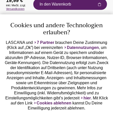
19,99 €
In den Warenkorb
inkl. MwSt. zzgl.
Auszeichnungen
Versandkosten
Cookies und andere Technologien
erlauben?
LASCANA und
7 Partner
brauchen Deine Zustimmung
(Klick auf „Ok”) bei vereinzelten
Datennutzungen
, um
Geprüfte Sicherheit
Informationen auf einem Gerät zu speichern und/oder
abzurufen (IP-Adresse, Nutzer-ID, Browser-Informationen,
Geräte-Kennungen). Die Datennutzung erfolgt zum Zweck
der Identifikation auf Drittseiten (auch unter Nutzung
pseudonymisierter E-Mail-Adressen), für personalisierte
Anzeigen und Inhalte, Anzeigen- und Inhaltsmessungen
Unsere Apps
sowie um Erkenntnisse über Zielgruppen und
Produktentwicklungen zu gewinnen. Mehr Infos zur
Einwilligung (inkl. Widerrufsmöglichkeit) und zu
Einstellungsmöglichkeiten gibt’s jederzeit
hier
. Mit Klick
auf den Link
Cookies ablehnen
kannst Du Deine
Einwilligung jederzeit ablehnen.