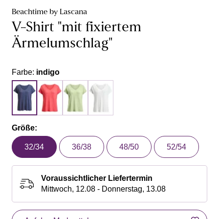
Beachtime by Lascana
V-Shirt "mit fixiertem
Ärmelumschlag"
Farbe:
indigo
Größe:
32/34
36/38
48/50
52/54
Voraussichtlicher Liefertermin
Mittwoch, 12.08 - Donnerstag, 13.08