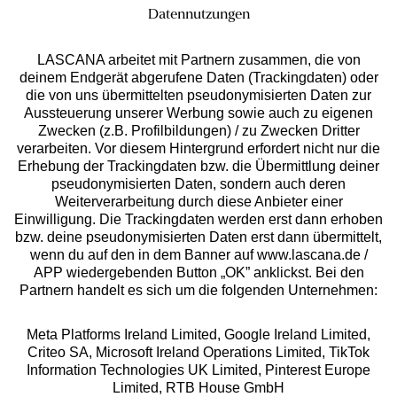
Datennutzungen
LASCANA arbeitet mit Partnern zusammen, die von
deinem Endgerät abgerufene Daten (Trackingdaten) oder
die von uns übermittelten pseudonymisierten Daten zur
Services
Aussteuerung unserer Werbung sowie auch zu eigenen
Zwecken (z.B. Profilbildungen) / zu Zwecken Dritter
Beratung
verarbeiten. Vor diesem Hintergrund erfordert nicht nur die
Erhebung der Trackingdaten bzw. die Übermittlung deiner
pseudonymisierten Daten, sondern auch deren
Über uns
Weiterverarbeitung durch diese Anbieter einer
Einwilligung. Die Trackingdaten werden erst dann erhoben
bzw. deine pseudonymisierten Daten erst dann übermittelt,
Rechtliches
wenn du auf den in dem Banner auf www.lascana.de /
APP wiedergebenden Button „OK” anklickst. Bei den
Partnern handelt es sich um die folgenden Unternehmen:
Meta Platforms Ireland Limited, Google Ireland Limited,
Criteo SA, Microsoft Ireland Operations Limited, TikTok
Alle Preise inkl. MwSt., zzgl.
Versandkosten
Information Technologies UK Limited, Pinterest Europe
** Bonität vorausgesetzt, berechtigt zur Bonitätsprüfung
Limited, RTB House GmbH