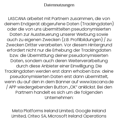
Datennutzungen
LASCANA arbeitet mit Partnern zusammen, die von
deinem Endgerät abgerufene Daten (Trackingdaten)
oder die von uns übermittelten pseudonymisierten
Daten zur Aussteuerung unserer Werbung sowie
auch zu eigenen Zwecken (z.B. Profilbildungen) / zu
Zwecken Dritter verarbeiten. Vor diesem Hintergrund
erfordert nicht nur die Erhebung der Trackingdaten
Services
bzw. die Übermittlung deiner pseudonymisierten
Daten, sondern auch deren Weiterverarbeitung
durch diese Anbieter einer Einwilligung. Die
Beratung
Trackingdaten werden erst dann erhoben bzw. deine
pseudonymisierten Daten erst dann übermittelt,
Über uns
wenn du auf den in dem Banner auf www.lascana.de
/ APP wiedergebenden Button „OK” anklickst. Bei den
Partnern handelt es sich um die folgenden
Rechtliches
Unternehmen:
Meta Platforms Ireland Limited, Google Ireland
Limited, Criteo SA, Microsoft Ireland Operations