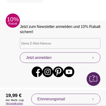
10%
Rabatt
Jetzt zum Newsletter anmelden und 10% Rabatt
sichern!
Jetzt anmelden
19,99 €
Erinnerungsmail
inkl. MwSt. zzgl.
Auszeichnungen
Versandkosten