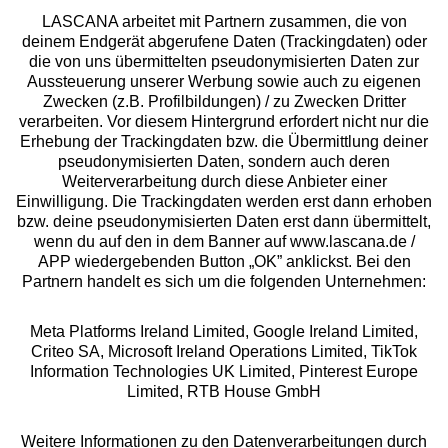
LASCANA arbeitet mit Partnern zusammen, die von
deinem Endgerät abgerufene Daten (Trackingdaten) oder
die von uns übermittelten pseudonymisierten Daten zur
Services
Aussteuerung unserer Werbung sowie auch zu eigenen
Zwecken (z.B. Profilbildungen) / zu Zwecken Dritter
Beratung
verarbeiten. Vor diesem Hintergrund erfordert nicht nur die
Erhebung der Trackingdaten bzw. die Übermittlung deiner
pseudonymisierten Daten, sondern auch deren
Über uns
Weiterverarbeitung durch diese Anbieter einer
Einwilligung. Die Trackingdaten werden erst dann erhoben
bzw. deine pseudonymisierten Daten erst dann übermittelt,
Rechtliches
wenn du auf den in dem Banner auf www.lascana.de /
APP wiedergebenden Button „OK” anklickst. Bei den
Partnern handelt es sich um die folgenden Unternehmen:
Meta Platforms Ireland Limited, Google Ireland Limited,
Criteo SA, Microsoft Ireland Operations Limited, TikTok
Alle Preise inkl. MwSt., zzgl.
Versandkosten
Information Technologies UK Limited, Pinterest Europe
** Bonität vorausgesetzt, berechtigt zur Bonitätsprüfung
Limited, RTB House GmbH
Weitere Informationen zu den Datenverarbeitungen durch