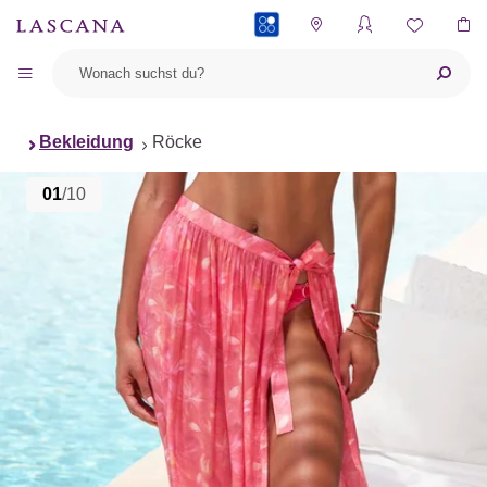
PAYBACK
Bekleidung
Röcke
01
/10