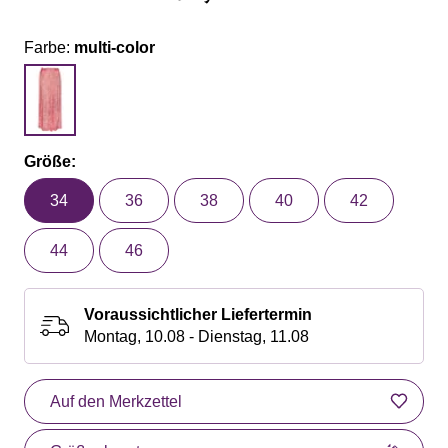
Farbe:
multi-color
Größe:
34
36
38
40
42
44
46
Voraussichtlicher Liefertermin
Montag, 10.08 - Dienstag, 11.08
Auf den Merkzettel