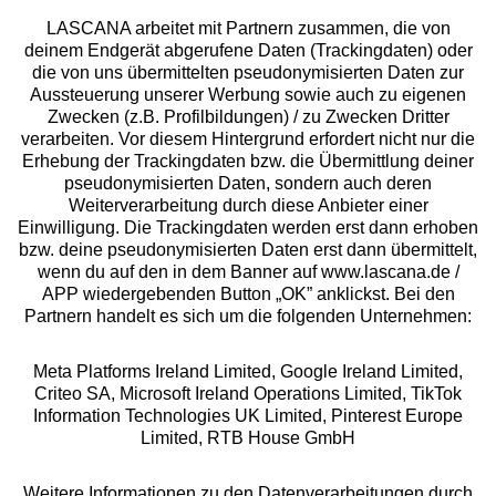
LASCANA arbeitet mit Partnern zusammen, die von
deinem Endgerät abgerufene Daten (Trackingdaten) oder
die von uns übermittelten pseudonymisierten Daten zur
Services
Aussteuerung unserer Werbung sowie auch zu eigenen
Zwecken (z.B. Profilbildungen) / zu Zwecken Dritter
Beratung
verarbeiten. Vor diesem Hintergrund erfordert nicht nur die
Erhebung der Trackingdaten bzw. die Übermittlung deiner
pseudonymisierten Daten, sondern auch deren
Über uns
Weiterverarbeitung durch diese Anbieter einer
Einwilligung. Die Trackingdaten werden erst dann erhoben
bzw. deine pseudonymisierten Daten erst dann übermittelt,
Rechtliches
wenn du auf den in dem Banner auf www.lascana.de /
APP wiedergebenden Button „OK” anklickst. Bei den
Partnern handelt es sich um die folgenden Unternehmen:
Meta Platforms Ireland Limited, Google Ireland Limited,
Criteo SA, Microsoft Ireland Operations Limited, TikTok
Alle Preise inkl. MwSt., zzgl.
Versandkosten
Information Technologies UK Limited, Pinterest Europe
** Bonität vorausgesetzt, berechtigt zur Bonitätsprüfung
Limited, RTB House GmbH
Weitere Informationen zu den Datenverarbeitungen durch