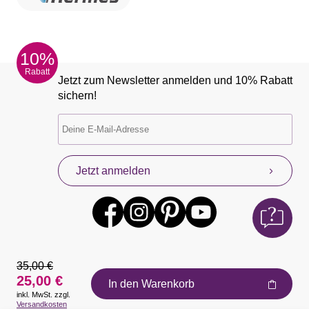
10%
Rabatt
Jetzt zum Newsletter anmelden und 10% Rabatt
sichern!
Jetzt anmelden
35,00 €
25,00 €
In den Warenkorb
inkl. MwSt. zzgl.
Auszeichnungen
Versandkosten