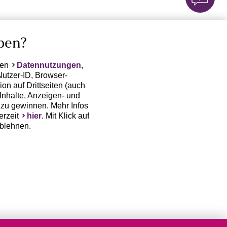
ben?
ten
Datennutzungen
,
Nutzer-ID, Browser-
on auf Drittseiten (auch
Inhalte, Anzeigen- und
zu gewinnen. Mehr Infos
erzeit
hier
. Mit Klick auf
ablehnen.
(Trackingdaten) oder die
sowie auch zu eigenen
 erfordert nicht nur die
, sondern auch deren
 erst dann erhoben bzw.
auf www.lascana.de / APP