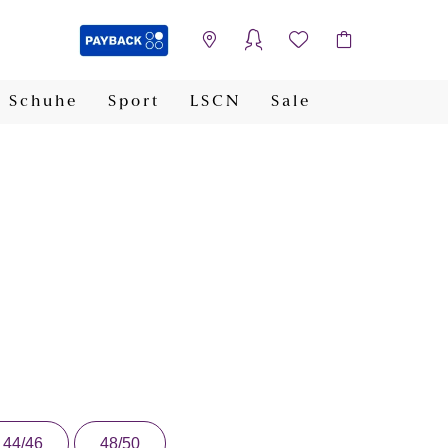
Schuhe
Sport
LSCN
Sale
PAYBACK
44/46
48/50