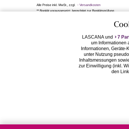
Alle Preise inkl. MwSt., zzgl.
Versandkosten
** Bonität vorausgesetzt, berechtigt zur Bonitätsprüfung
Coo
LASCANA und
7 Par
um Informationen a
Informationen, Geräte-K
unter Nutzung pseudon
Inhaltsmessungen sowie
zur Einwilligung (inkl. W
den Lin
LASCANA arbeitet mit Pa
von uns übermittelte
Zwecken (z.B. Profilbil
Erhebung der Tracki
Weiterverarbeitung dur
deine pseudonymisierten