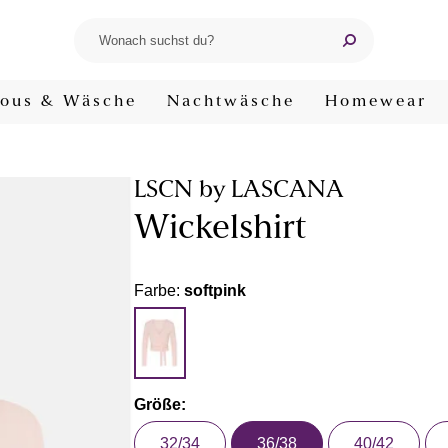
ous & Wäsche
Nachtwäsche
Homewear
LSCN by LASCANA
Wickelshirt
Farbe:
softpink
Größe:
32/34
36/38
40/42