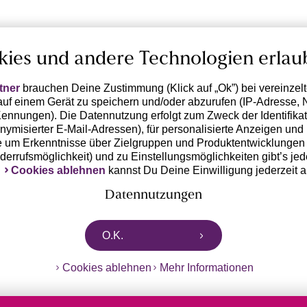
kies und andere Technologien erlau
tner
brauchen Deine Zustimmung (Klick auf „Ok”) bei vereinzel
uf einem Gerät zu speichern und/oder abzurufen (IP-Adresse, 
ennungen). Die Datennutzung erfolgt zum Zweck der Identifikati
ymisierter E-Mail-Adressen), für personalisierte Anzeigen und 
 um Erkenntnisse über Zielgruppen und Produktentwicklungen 
iderrufsmöglichkeit) und zu Einstellungsmöglichkeiten gibt’s jed
k
Cookies ablehnen
kannst Du Deine Einwilligung jederzeit 
Datennutzungen
rtnern zusammen, die von deinem Endgerät abgerufene Daten 
O.K.
n pseudonymisierten Daten zur Aussteuerung unserer Werbung 
dungen) / zu Zwecken Dritter verarbeiten. Vor diesem Hintergrund
Cookies ablehnen
Mehr Informationen
ngdaten bzw. die Übermittlung deiner pseudonymisierten Daten
ch diese Anbieter einer Einwilligung. Die Trackingdaten werden
 Daten erst dann übermittelt, wenn du auf den in dem Banner 