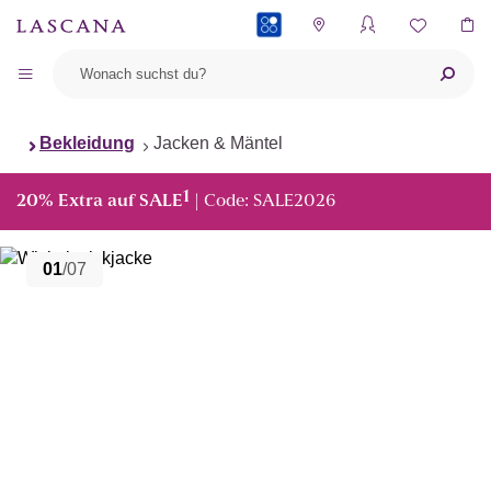
PAYBACK
Bekleidung
Jacken & Mäntel
1
20% Extra auf SALE
| Code: SALE2026
01
/07