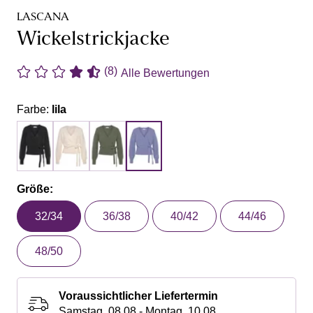
LASCANA
Wickelstrickjacke
(8)
Alle Bewertungen
Farbe:
lila
Größe:
32/34
36/38
40/42
44/46
48/50
Voraussichtlicher Liefertermin
Samstag, 08.08 - Montag, 10.08