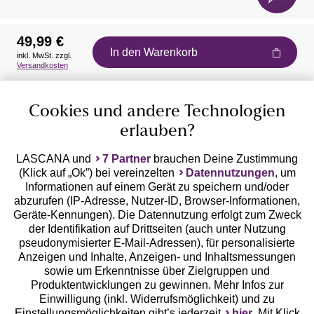
49,99 €
In den Warenkorb
inkl. MwSt. zzgl.
Auszeichnungen
Versandkosten
Cookies und andere Technologien
erlauben?
LASCANA und
7 Partner
brauchen Deine Zustimmung
(Klick auf „Ok”) bei vereinzelten
Datennutzungen
, um
Geprüfte Sicherheit
Informationen auf einem Gerät zu speichern und/oder
abzurufen (IP-Adresse, Nutzer-ID, Browser-Informationen,
Geräte-Kennungen). Die Datennutzung erfolgt zum Zweck
der Identifikation auf Drittseiten (auch unter Nutzung
pseudonymisierter E-Mail-Adressen), für personalisierte
Anzeigen und Inhalte, Anzeigen- und Inhaltsmessungen
Unsere Apps
sowie um Erkenntnisse über Zielgruppen und
Produktentwicklungen zu gewinnen. Mehr Infos zur
Einwilligung (inkl. Widerrufsmöglichkeit) und zu
Einstellungsmöglichkeiten gibt’s jederzeit
hier
. Mit Klick