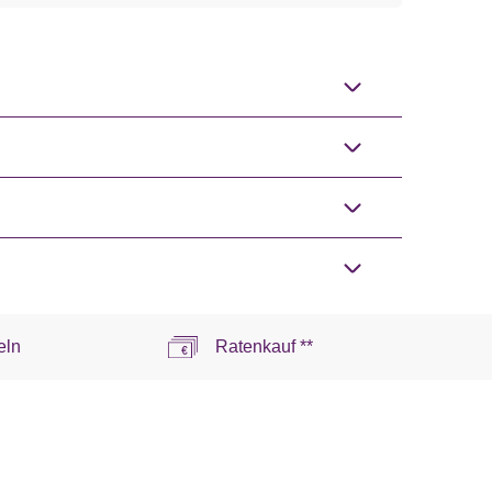
eln
Ratenkauf **