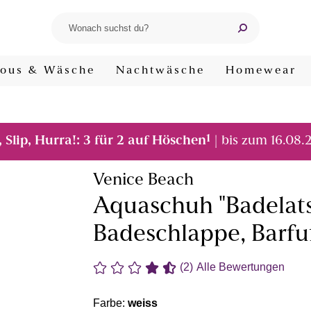
ous & Wäsche
Nachtwäsche
Homewear
1
, Slip, Hurra!: 3 für 2 auf Höschen
| bis zum 16.08.
Venice Beach
Aquaschuh "Badelat
Badeschlappe, Barfuß
(2)
Alle Bewertungen
Farbe:
weiss