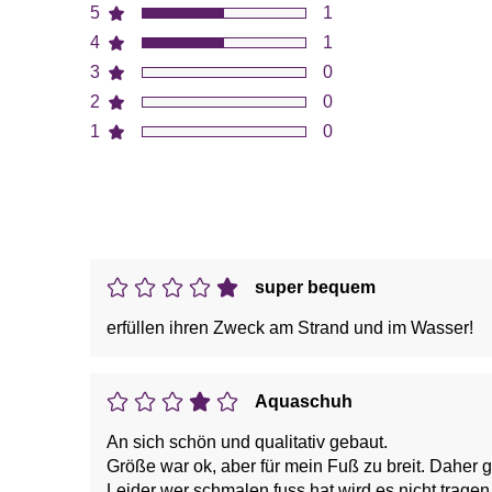
5
1
4
1
3
0
2
0
1
0
super bequem
erfüllen ihren Zweck am Strand und im Wasser!
Aquaschuh
An sich schön und qualitativ gebaut.
Größe war ok, aber für mein Fuß zu breit. Daher g
Leider wer schmalen fuss hat wird es nicht trag