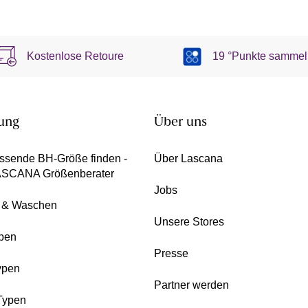
Kostenlose Retoure
19 °Punkte sammel
ung
Über uns
ssende BH-Größe finden -
Über Lascana
ASCANA Größenberater
Jobs
e & Waschen
Unsere Stores
pen
Presse
ypen
Partner werden
Typen