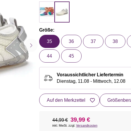
Größe:
35
36
37
38
44
45
Voraussichtlicher Liefertermin
Dienstag, 11.08 - Mittwoch, 12.08
Auf den Merkzettel
Größenbera
39,99 €
44,99 €
inkl. MwSt. zzgl.
Versandkosten