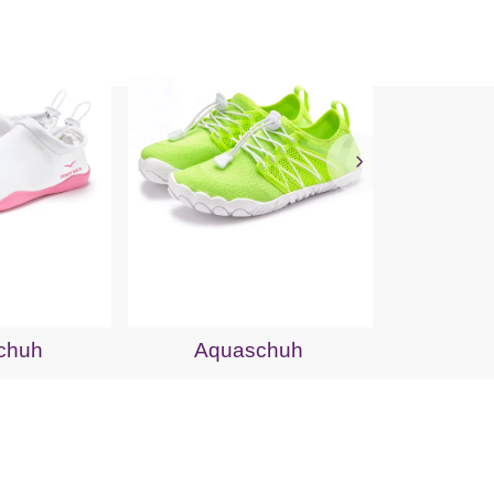
Aqu
chuh
Aquaschuh