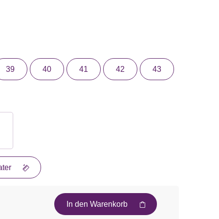
39
40
41
42
43
ter
In den Warenkorb