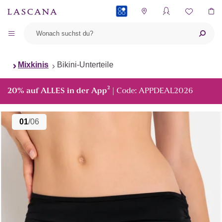
PAYBACK
Mixkinis
Bikini-Unterteile
²
20% auf ALLES in der App
| Code: APPDEAL2026
01
/06