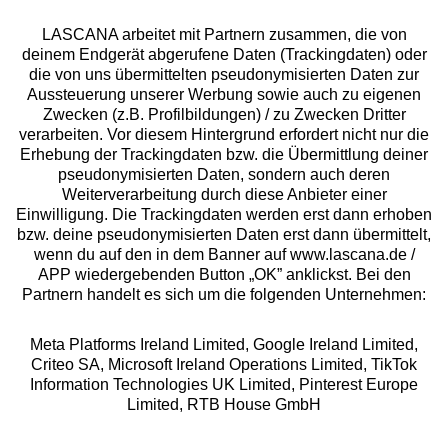
LASCANA arbeitet mit Partnern zusammen, die von
deinem Endgerät abgerufene Daten (Trackingdaten) oder
die von uns übermittelten pseudonymisierten Daten zur
Services
Aussteuerung unserer Werbung sowie auch zu eigenen
Zwecken (z.B. Profilbildungen) / zu Zwecken Dritter
Beratung
verarbeiten. Vor diesem Hintergrund erfordert nicht nur die
Erhebung der Trackingdaten bzw. die Übermittlung deiner
pseudonymisierten Daten, sondern auch deren
Über uns
Weiterverarbeitung durch diese Anbieter einer
Einwilligung. Die Trackingdaten werden erst dann erhoben
bzw. deine pseudonymisierten Daten erst dann übermittelt,
Rechtliches
wenn du auf den in dem Banner auf www.lascana.de /
APP wiedergebenden Button „OK” anklickst. Bei den
Partnern handelt es sich um die folgenden Unternehmen:
Meta Platforms Ireland Limited, Google Ireland Limited,
Criteo SA, Microsoft Ireland Operations Limited, TikTok
Alle Preise inkl. MwSt., zzgl.
Versandkosten
Information Technologies UK Limited, Pinterest Europe
** Bonität vorausgesetzt, berechtigt zur Bonitätsprüfung
Limited, RTB House GmbH