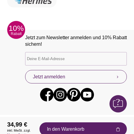
10%
Rabatt
Jetzt zum Newsletter anmelden und 10% Rabatt
sichern!
Jetzt anmelden
34,99 €
In den Warenkorb
inkl. MwSt. zzgl.
Auszeichnungen