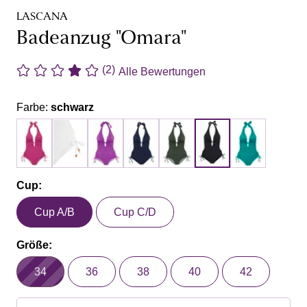
LASCANA
Badeanzug "Omara"
(2)
Alle Bewertungen
Farbe:
schwarz
Cup:
Cup A/B
Cup C/D
Größe:
34
36
38
40
42