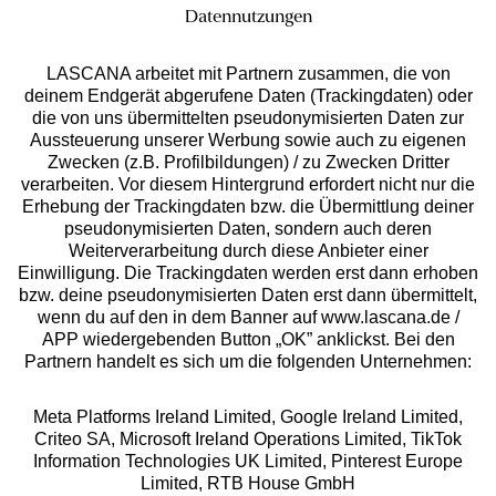
Datennutzungen
LASCANA arbeitet mit Partnern zusammen, die von
deinem Endgerät abgerufene Daten (Trackingdaten) oder
die von uns übermittelten pseudonymisierten Daten zur
Services
Aussteuerung unserer Werbung sowie auch zu eigenen
Zwecken (z.B. Profilbildungen) / zu Zwecken Dritter
Beratung
verarbeiten. Vor diesem Hintergrund erfordert nicht nur die
Erhebung der Trackingdaten bzw. die Übermittlung deiner
pseudonymisierten Daten, sondern auch deren
Über uns
Weiterverarbeitung durch diese Anbieter einer
Einwilligung. Die Trackingdaten werden erst dann erhoben
bzw. deine pseudonymisierten Daten erst dann übermittelt,
Rechtliches
wenn du auf den in dem Banner auf www.lascana.de /
APP wiedergebenden Button „OK” anklickst. Bei den
Partnern handelt es sich um die folgenden Unternehmen:
Meta Platforms Ireland Limited, Google Ireland Limited,
Criteo SA, Microsoft Ireland Operations Limited, TikTok
Alle Preise inkl. MwSt., zzgl.
Versandkosten
Information Technologies UK Limited, Pinterest Europe
** Bonität vorausgesetzt, berechtigt zur Bonitätsprüfung
Limited, RTB House GmbH