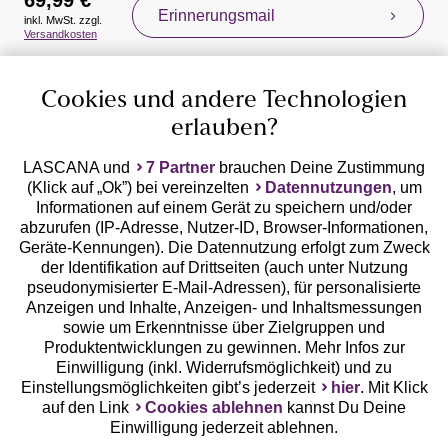
69,99 €
Erinnerungsmail
inkl. MwSt. zzgl.
Auszeichnungen
Versandkosten
Cookies und andere Technologien
erlauben?
LASCANA und
7 Partner
brauchen Deine Zustimmung
(Klick auf „Ok”) bei vereinzelten
Datennutzungen
, um
Geprüfte Sicherheit
Informationen auf einem Gerät zu speichern und/oder
abzurufen (IP-Adresse, Nutzer-ID, Browser-Informationen,
Geräte-Kennungen). Die Datennutzung erfolgt zum Zweck
der Identifikation auf Drittseiten (auch unter Nutzung
pseudonymisierter E-Mail-Adressen), für personalisierte
Anzeigen und Inhalte, Anzeigen- und Inhaltsmessungen
Unsere Apps
sowie um Erkenntnisse über Zielgruppen und
Produktentwicklungen zu gewinnen. Mehr Infos zur
Einwilligung (inkl. Widerrufsmöglichkeit) und zu
Einstellungsmöglichkeiten gibt’s jederzeit
hier
. Mit Klick
auf den Link
Cookies ablehnen
kannst Du Deine
Einwilligung jederzeit ablehnen.