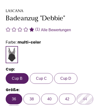
LASCANA
Badeanzug "Debbie"
(1)
Alle Bewertungen
multi-color
Farbe:
Cup:
Cup B
Cup C
Cup D
Größe:
36
38
40
42
44