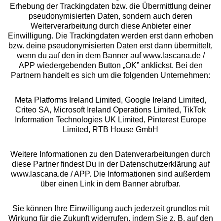
Beratung
Erhebung der Trackingdaten bzw. die Übermittlung deiner
pseudonymisierten Daten, sondern auch deren
Weiterverarbeitung durch diese Anbieter einer
Über uns
Einwilligung. Die Trackingdaten werden erst dann erhoben
bzw. deine pseudonymisierten Daten erst dann übermittelt,
wenn du auf den in dem Banner auf www.lascana.de /
Rechtliches
APP wiedergebenden Button „OK” anklickst. Bei den
Partnern handelt es sich um die folgenden Unternehmen:
Meta Platforms Ireland Limited, Google Ireland Limited,
Criteo SA, Microsoft Ireland Operations Limited, TikTok
Information Technologies UK Limited, Pinterest Europe
Alle Preise inkl. MwSt., zzgl.
Versandkosten
Limited, RTB House GmbH
** Bonität vorausgesetzt, berechtigt zur Bonitätsprüfung
Weitere Informationen zu den Datenverarbeitungen durch
diese Partner findest Du in der Datenschutzerklärung auf
www.lascana.de / APP. Die Informationen sind außerdem
über einen Link in dem Banner abrufbar.
Sie können Ihre Einwilligung auch jederzeit grundlos mit
Wirkung für die Zukunft widerrufen, indem Sie z. B. auf den