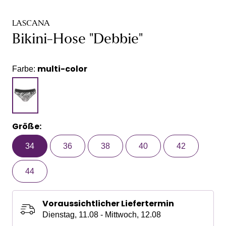
LASCANA
Bikini-Hose "Debbie"
multi-color
Farbe:
Größe:
34
36
38
40
42
44
Voraussichtlicher Liefertermin
Dienstag, 11.08 - Mittwoch, 12.08