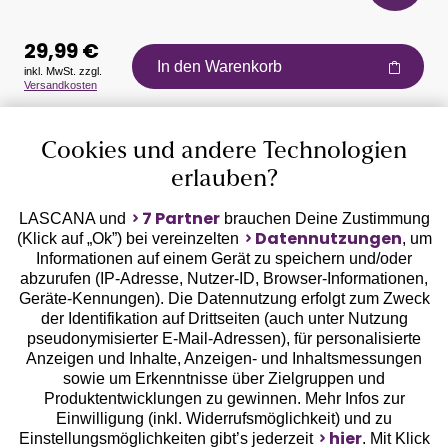
29,99 €
In den Warenkorb
inkl. MwSt. zzgl.
Versandkosten
Auszeichnungen
Cookies und andere Technologien
erlauben?
7 Partner
LASCANA und
brauchen Deine Zustimmung
Datennutzungen
(Klick auf „Ok”) bei vereinzelten
, um
Informationen auf einem Gerät zu speichern und/oder
Geprüfte Sicherheit
abzurufen (IP-Adresse, Nutzer-ID, Browser-Informationen,
Geräte-Kennungen). Die Datennutzung erfolgt zum Zweck
der Identifikation auf Drittseiten (auch unter Nutzung
pseudonymisierter E-Mail-Adressen), für personalisierte
Anzeigen und Inhalte, Anzeigen- und Inhaltsmessungen
sowie um Erkenntnisse über Zielgruppen und
Unsere Apps
Produktentwicklungen zu gewinnen. Mehr Infos zur
Einwilligung (inkl. Widerrufsmöglichkeit) und zu
hier
Einstellungsmöglichkeiten gibt’s jederzeit
. Mit Klick