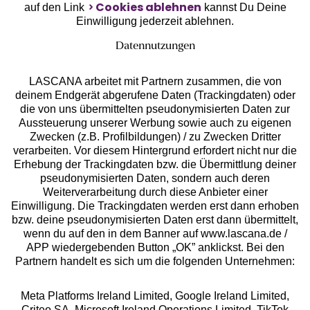
Cookies ablehnen
auf den Link
kannst Du Deine
Einwilligung jederzeit ablehnen.
Datennutzungen
LASCANA arbeitet mit Partnern zusammen, die von
deinem Endgerät abgerufene Daten (Trackingdaten) oder
die von uns übermittelten pseudonymisierten Daten zur
Aussteuerung unserer Werbung sowie auch zu eigenen
Services
Zwecken (z.B. Profilbildungen) / zu Zwecken Dritter
verarbeiten. Vor diesem Hintergrund erfordert nicht nur die
Beratung
Erhebung der Trackingdaten bzw. die Übermittlung deiner
pseudonymisierten Daten, sondern auch deren
Weiterverarbeitung durch diese Anbieter einer
Über uns
Einwilligung. Die Trackingdaten werden erst dann erhoben
bzw. deine pseudonymisierten Daten erst dann übermittelt,
wenn du auf den in dem Banner auf www.lascana.de /
Rechtliches
APP wiedergebenden Button „OK” anklickst. Bei den
Partnern handelt es sich um die folgenden Unternehmen:
Meta Platforms Ireland Limited, Google Ireland Limited,
Criteo SA, Microsoft Ireland Operations Limited, TikTok