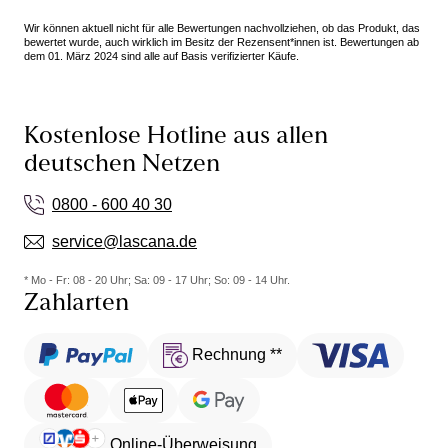
man mir so soll man es dann machen kleiner und
Wir können aktuell nicht für alle Bewertungen nachvollziehen, ob das Produkt, das
die Körbchengrösse dafür eine Nummer grösser-
bewertet wurde, auch wirklich im Besitz der Rezensent*innen ist. Bewertungen ab
dem 01. März 2024 sind alle auf Basis verifizierter Käufe.
sitzt ebenfalls perfekt. Der Badeanzug erfüllt seinen
Zweck und sieht gut aus -trotzdem halte ich den
Preis für stark übertrieben.Das ist heut zu Tage
leider so. Kaufen würde ich ihn deshalb wohl nicht
Kostenlose Hotline aus allen
mehr.
deutschen Netzen
0800 - 600 40 30
service@lascana.de
* Mo - Fr: 08 - 20 Uhr; Sa: 09 - 17 Uhr; So: 09 - 14 Uhr.
Zahlarten
Rechnung **
Online-Überweisung