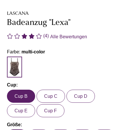
LASCANA
Badeanzug "Lexa"
(4)
Alle Bewertungen
Farbe:
multi-color
Cup:
Cup B
Cup C
Cup D
Cup E
Cup F
Größe: