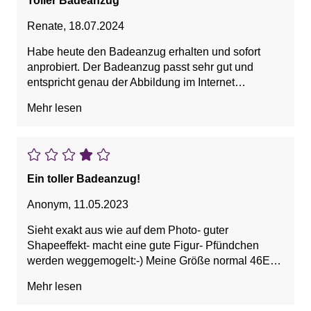
Toller Badeanzug
Renate
,
18.07.2024
Habe heute den Badeanzug erhalten und sofort
anprobiert. Der Badeanzug passt sehr gut und
entspricht genau der Abbildung im Internet
bezüglich Farbe und Stil. Das Material ist qualitativ
Mehr lesen
hochwertig. Die Lieferung erfolgte sehr schnell und
die Kommunikation war hervorragend.
Ein toller Badeanzug!
Anonym
,
11.05.2023
Sieht exakt aus wie auf dem Photo- guter
Shapeeffekt- macht eine gute Figur- Pfündchen
werden weggemogelt:-) Meine Größe normal 46E
bei 162cm Körpergrösse - passt perfekt - sollte ich
Mehr lesen
mal einiges mehr an Shapeeffekt wollen habe ich
ihn noch in 44F bestellt- im Miedergeschäft sagte