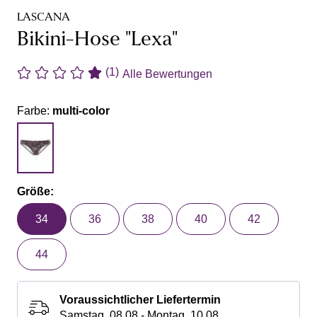
LASCANA
Bikini-Hose "Lexa"
(1)
Alle Bewertungen
Farbe:
multi-color
Größe:
34
36
38
40
42
44
Voraussichtlicher Liefertermin
Samstag, 08.08 - Montag, 10.08