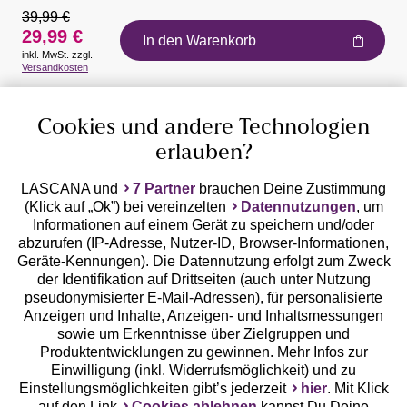
39,99 €
29,99 €
In den Warenkorb
inkl. MwSt. zzgl.
Auszeichnungen
Versandkosten
Cookies und andere Technologien
erlauben?
LASCANA und
7 Partner
brauchen Deine Zustimmung
(Klick auf „Ok”) bei vereinzelten
Datennutzungen
, um
Geprüfte Sicherheit
Informationen auf einem Gerät zu speichern und/oder
abzurufen (IP-Adresse, Nutzer-ID, Browser-Informationen,
Geräte-Kennungen). Die Datennutzung erfolgt zum Zweck
der Identifikation auf Drittseiten (auch unter Nutzung
pseudonymisierter E-Mail-Adressen), für personalisierte
Anzeigen und Inhalte, Anzeigen- und Inhaltsmessungen
Unsere Apps
sowie um Erkenntnisse über Zielgruppen und
Produktentwicklungen zu gewinnen. Mehr Infos zur
Einwilligung (inkl. Widerrufsmöglichkeit) und zu
Einstellungsmöglichkeiten gibt’s jederzeit
hier
. Mit Klick
auf den Link
Cookies ablehnen
kannst Du Deine