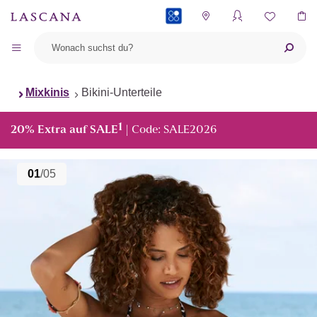
PAYBACK
Mixkinis
Bikini-Unterteile
1
20% Extra auf SALE
| Code: SALE2026
01
/05