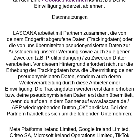
Einwilligung jederzeit ablehnen.
Datennutzungen
LASCANA arbeitet mit Partnern zusammen, die von
deinem Endgerät abgerufene Daten (Trackingdaten) oder
die von uns übermittelten pseudonymisierten Daten zur
Services
Aussteuerung unserer Werbung sowie auch zu eigenen
Zwecken (z.B. Profilbildungen) / zu Zwecken Dritter
Beratung
verarbeiten. Vor diesem Hintergrund erfordert nicht nur die
Erhebung der Trackingdaten bzw. die Übermittlung deiner
pseudonymisierten Daten, sondern auch deren
Über uns
Weiterverarbeitung durch diese Anbieter einer
Einwilligung. Die Trackingdaten werden erst dann erhoben
bzw. deine pseudonymisierten Daten erst dann übermittelt,
Rechtliches
wenn du auf den in dem Banner auf www.lascana.de /
APP wiedergebenden Button „OK” anklickst. Bei den
Partnern handelt es sich um die folgenden Unternehmen:
Meta Platforms Ireland Limited, Google Ireland Limited,
Criteo SA, Microsoft Ireland Operations Limited, TikTok
Alle Preise inkl. MwSt., zzgl.
Versandkosten