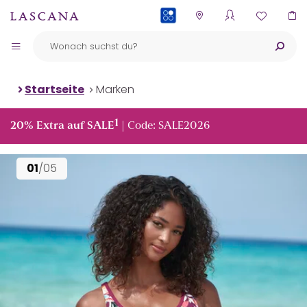
PAYBACK
Startseite
Marken
1
20% Extra auf SALE
| Code: SALE2026
01
/05