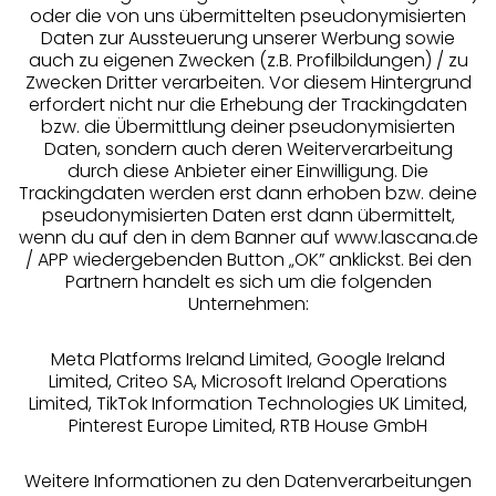
oder die von uns übermittelten pseudonymisierten
Daten zur Aussteuerung unserer Werbung sowie
auch zu eigenen Zwecken (z.B. Profilbildungen) / zu
Zwecken Dritter verarbeiten. Vor diesem Hintergrund
erfordert nicht nur die Erhebung der Trackingdaten
Services
bzw. die Übermittlung deiner pseudonymisierten
Daten, sondern auch deren Weiterverarbeitung
durch diese Anbieter einer Einwilligung. Die
Beratung
Trackingdaten werden erst dann erhoben bzw. deine
pseudonymisierten Daten erst dann übermittelt,
Über uns
wenn du auf den in dem Banner auf www.lascana.de
/ APP wiedergebenden Button „OK” anklickst. Bei den
Partnern handelt es sich um die folgenden
Rechtliches
Unternehmen:
Meta Platforms Ireland Limited, Google Ireland
Limited, Criteo SA, Microsoft Ireland Operations
Limited, TikTok Information Technologies UK Limited,
Pinterest Europe Limited, RTB House GmbH
Alle Preise inkl. MwSt., zzgl.
Versandkosten
** Bonität vorausgesetzt, berechtigt zur Bonitätsprüfung
Weitere Informationen zu den Datenverarbeitungen