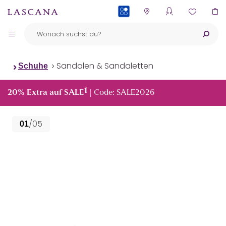
PAYBACK
Sandalen & Sandaletten
Schuhe
1
20% Extra auf SALE
| Code: SALE2026
/05
01