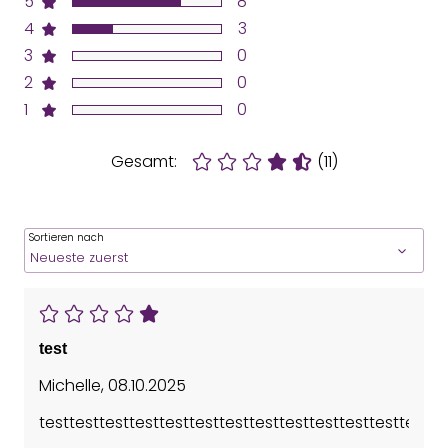
5
8
4
3
3
0
2
0
1
0
Gesamt:
(11)
Sortieren nach
test
Michelle
,
08.10.2025
testtesttesttesttesttesttesttesttesttesttesttesttestte