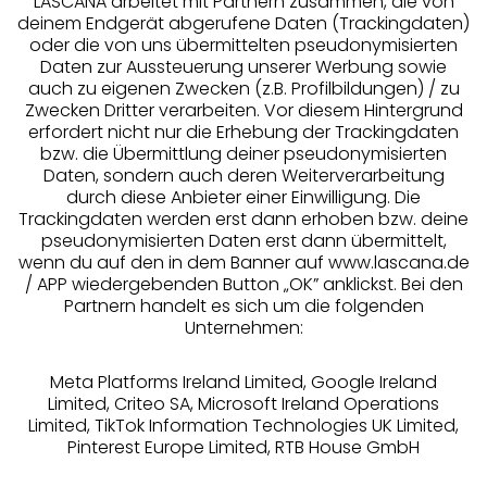
LASCANA arbeitet mit Partnern zusammen, die von
deinem Endgerät abgerufene Daten (Trackingdaten)
oder die von uns übermittelten pseudonymisierten
Daten zur Aussteuerung unserer Werbung sowie
auch zu eigenen Zwecken (z.B. Profilbildungen) / zu
Zwecken Dritter verarbeiten. Vor diesem Hintergrund
erfordert nicht nur die Erhebung der Trackingdaten
Services
bzw. die Übermittlung deiner pseudonymisierten
Daten, sondern auch deren Weiterverarbeitung
durch diese Anbieter einer Einwilligung. Die
Beratung
Trackingdaten werden erst dann erhoben bzw. deine
pseudonymisierten Daten erst dann übermittelt,
Über uns
wenn du auf den in dem Banner auf www.lascana.de
/ APP wiedergebenden Button „OK” anklickst. Bei den
Partnern handelt es sich um die folgenden
Rechtliches
Unternehmen:
Meta Platforms Ireland Limited, Google Ireland
Limited, Criteo SA, Microsoft Ireland Operations
Limited, TikTok Information Technologies UK Limited,
Pinterest Europe Limited, RTB House GmbH
Alle Preise inkl. MwSt., zzgl.
Versandkosten
** Bonität vorausgesetzt, berechtigt zur Bonitätsprüfung