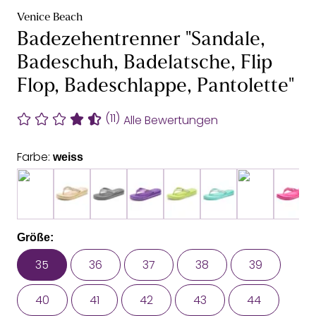
Venice Beach
Badezehentrenner "Sandale,
Badeschuh, Badelatsche, Flip
Flop, Badeschlappe, Pantolette"
(11)
Alle Bewertungen
Farbe:
weiss
Größe:
35
36
37
38
39
40
41
42
43
44