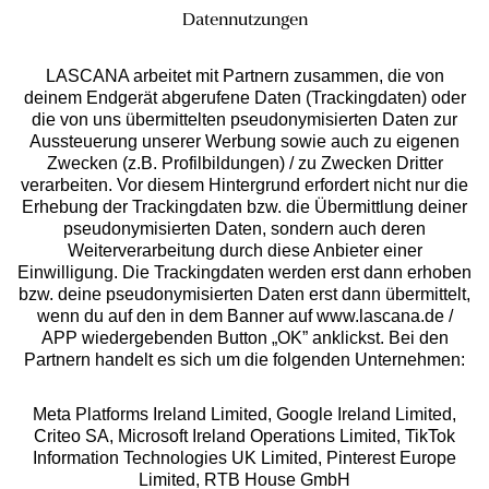
Datennutzungen
LASCANA arbeitet mit Partnern zusammen, die von
deinem Endgerät abgerufene Daten (Trackingdaten) oder
die von uns übermittelten pseudonymisierten Daten zur
Services
Aussteuerung unserer Werbung sowie auch zu eigenen
Zwecken (z.B. Profilbildungen) / zu Zwecken Dritter
Beratung
verarbeiten. Vor diesem Hintergrund erfordert nicht nur die
Erhebung der Trackingdaten bzw. die Übermittlung deiner
pseudonymisierten Daten, sondern auch deren
Über uns
Weiterverarbeitung durch diese Anbieter einer
Einwilligung. Die Trackingdaten werden erst dann erhoben
bzw. deine pseudonymisierten Daten erst dann übermittelt,
Rechtliches
wenn du auf den in dem Banner auf www.lascana.de /
APP wiedergebenden Button „OK” anklickst. Bei den
Partnern handelt es sich um die folgenden Unternehmen:
Meta Platforms Ireland Limited, Google Ireland Limited,
Criteo SA, Microsoft Ireland Operations Limited, TikTok
Alle Preise inkl. MwSt., zzgl.
Versandkosten
Information Technologies UK Limited, Pinterest Europe
** Bonität vorausgesetzt, berechtigt zur Bonitätsprüfung
Limited, RTB House GmbH