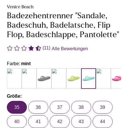
Venice Beach
Badezehentrenner "Sandale,
Badeschuh, Badelatsche, Flip
Flop, Badeschlappe, Pantolette"
(11)
Alle Bewertungen
Farbe:
mint
Größe:
35
36
37
38
39
40
41
42
43
44