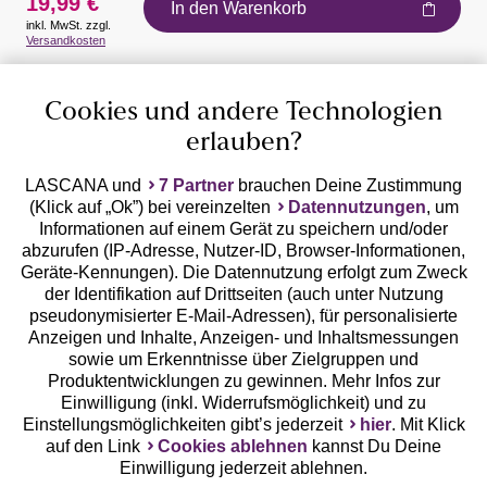
19,99 €
In den Warenkorb
inkl. MwSt. zzgl.
Auszeichnungen
Versandkosten
Cookies und andere Technologien
erlauben?
LASCANA und
7 Partner
brauchen Deine Zustimmung
(Klick auf „Ok”) bei vereinzelten
Datennutzungen
, um
Geprüfte Sicherheit
Informationen auf einem Gerät zu speichern und/oder
abzurufen (IP-Adresse, Nutzer-ID, Browser-Informationen,
Geräte-Kennungen). Die Datennutzung erfolgt zum Zweck
der Identifikation auf Drittseiten (auch unter Nutzung
pseudonymisierter E-Mail-Adressen), für personalisierte
Anzeigen und Inhalte, Anzeigen- und Inhaltsmessungen
Unsere Apps
sowie um Erkenntnisse über Zielgruppen und
Produktentwicklungen zu gewinnen. Mehr Infos zur
Einwilligung (inkl. Widerrufsmöglichkeit) und zu
Einstellungsmöglichkeiten gibt’s jederzeit
hier
. Mit Klick
auf den Link
Cookies ablehnen
kannst Du Deine
Einwilligung jederzeit ablehnen.