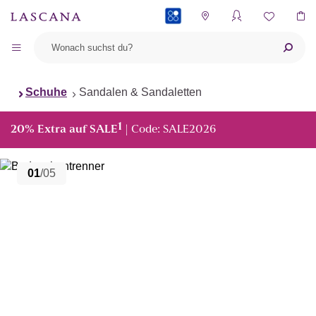
PAYBACK
Schuhe
Sandalen & Sandaletten
1
20% Extra auf SALE
| Code: SALE2026
01
/05