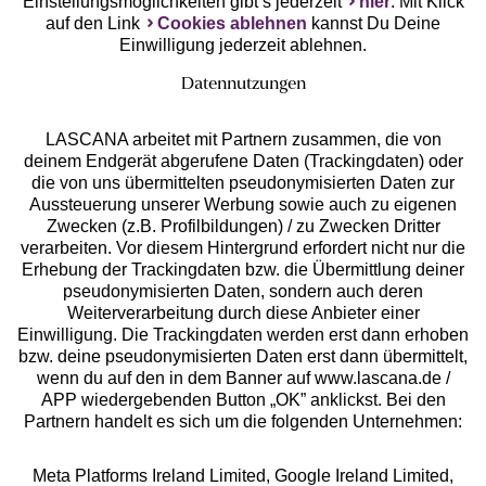
Einstellungsmöglichkeiten gibt’s jederzeit
hier
. Mit Klick
auf den Link
Cookies ablehnen
kannst Du Deine
Einwilligung jederzeit ablehnen.
Datennutzungen
LASCANA arbeitet mit Partnern zusammen, die von
deinem Endgerät abgerufene Daten (Trackingdaten) oder
die von uns übermittelten pseudonymisierten Daten zur
Services
Aussteuerung unserer Werbung sowie auch zu eigenen
Zwecken (z.B. Profilbildungen) / zu Zwecken Dritter
Beratung
verarbeiten. Vor diesem Hintergrund erfordert nicht nur die
Erhebung der Trackingdaten bzw. die Übermittlung deiner
pseudonymisierten Daten, sondern auch deren
Über uns
Weiterverarbeitung durch diese Anbieter einer
Einwilligung. Die Trackingdaten werden erst dann erhoben
bzw. deine pseudonymisierten Daten erst dann übermittelt,
Rechtliches
wenn du auf den in dem Banner auf www.lascana.de /
APP wiedergebenden Button „OK” anklickst. Bei den
Partnern handelt es sich um die folgenden Unternehmen:
Meta Platforms Ireland Limited, Google Ireland Limited,