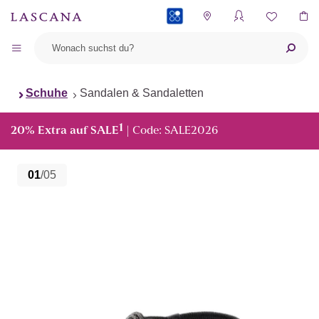
PAYBACK
Schuhe
Sandalen & Sandaletten
1
20% Extra auf SALE
| Code: SALE2026
01
/05