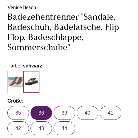
Venice Beach
Badezehentrenner "Sandale,
Badeschuh, Badelatsche, Flip
Flop, Badeschlappe,
Sommerschuhe"
Farbe:
schwarz
Größe:
35
36
39
40
41
42
43
44