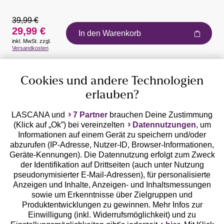
39,99 €
29,99 €
In den Warenkorb
inkl. MwSt. zzgl.
Auszeichnungen
Versandkosten
Cookies und andere Technologien
erlauben?
LASCANA und
7 Partner
brauchen Deine Zustimmung
(Klick auf „Ok”) bei vereinzelten
Datennutzungen
, um
Geprüfte Sicherheit
Informationen auf einem Gerät zu speichern und/oder
abzurufen (IP-Adresse, Nutzer-ID, Browser-Informationen,
Geräte-Kennungen). Die Datennutzung erfolgt zum Zweck
der Identifikation auf Drittseiten (auch unter Nutzung
pseudonymisierter E-Mail-Adressen), für personalisierte
Anzeigen und Inhalte, Anzeigen- und Inhaltsmessungen
Unsere Apps
sowie um Erkenntnisse über Zielgruppen und
Produktentwicklungen zu gewinnen. Mehr Infos zur
Einwilligung (inkl. Widerrufsmöglichkeit) und zu