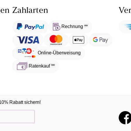
len
Zahlarten
Ver
Rechnung **
Online-Überweisung
Ratenkauf **
10% Rabatt sichern!