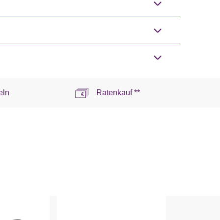
eln
Ratenkauf **