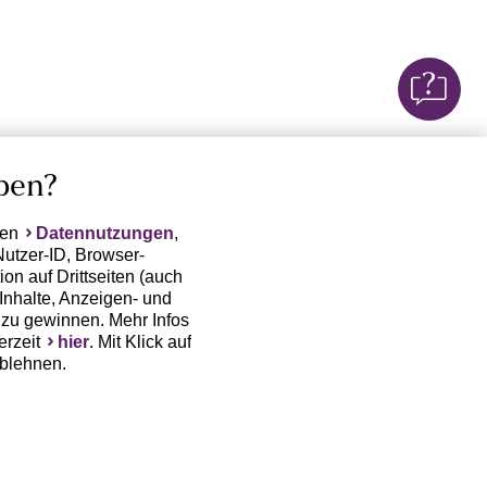
ben?
ten
Datennutzungen
,
Nutzer-ID, Browser-
on auf Drittseiten (auch
Inhalte, Anzeigen- und
zu gewinnen. Mehr Infos
erzeit
hier
. Mit Klick auf
ablehnen.
(Trackingdaten) oder die
sowie auch zu eigenen