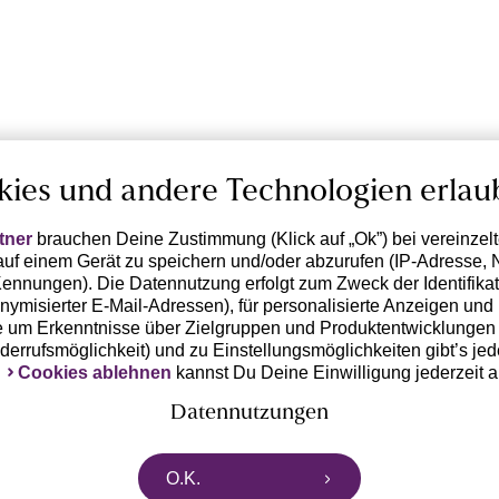
kies und andere Technologien erlau
tner
brauchen Deine Zustimmung (Klick auf „Ok”) bei vereinzel
uf einem Gerät zu speichern und/oder abzurufen (IP-Adresse, 
ennungen). Die Datennutzung erfolgt zum Zweck der Identifikati
ymisierter E-Mail-Adressen), für personalisierte Anzeigen und 
 um Erkenntnisse über Zielgruppen und Produktentwicklungen 
iderrufsmöglichkeit) und zu Einstellungsmöglichkeiten gibt’s jed
k
Cookies ablehnen
kannst Du Deine Einwilligung jederzeit 
Datennutzungen
rtnern zusammen, die von deinem Endgerät abgerufene Daten 
O.K.
n pseudonymisierten Daten zur Aussteuerung unserer Werbung 