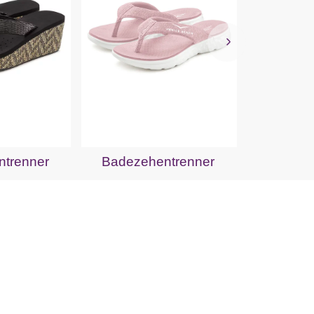
Badeze
trenner
Badezehentrenner