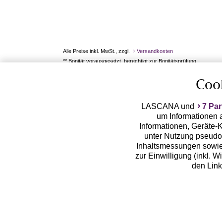
Alle Preise inkl. MwSt., zzgl.
Versandkosten
** Bonität vorausgesetzt, berechtigt zur Bonitätsprüfung
Coo
LASCANA und
7 Par
um Informationen a
Informationen, Geräte-K
unter Nutzung pseudon
Inhaltsmessungen sowie
zur Einwilligung (inkl. W
den Lin
LASCANA arbeitet mit Pa
von uns übermittelte