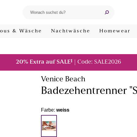
ous & Wäsche
Nachtwäsche
Homewear
1
20% Extra auf SALE
| Code: SALE2026
Venice Beach
Badezehentrenner "S
Farbe:
weiss