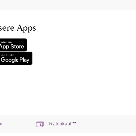
sere Apps
n
Ratenkauf **