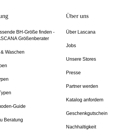
ung
Über uns
ssende BH-Größe finden -
Über Lascana
ASCANA Größenberater
Jobs
e & Waschen
Unsere Stores
pen
Presse
ypen
Partner werden
Typen
Katalog anfordern
oden-Guide
Geschenkgutschein
zu Beratung
Nachhaltigkeit