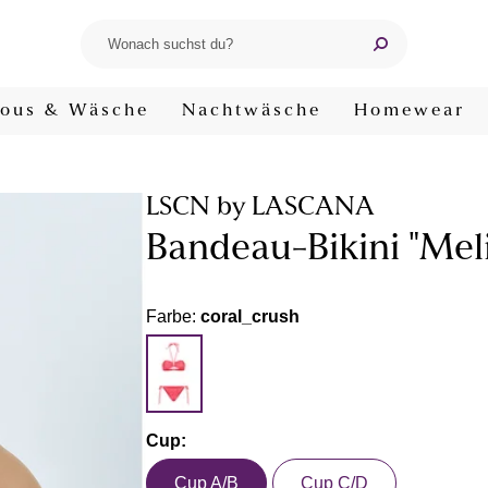
ous & Wäsche
Nachtwäsche
Homewear
LSCN by LASCANA
Bandeau-Bikini "Meli
Farbe:
coral_crush
Cup:
Cup A/B
Cup C/D