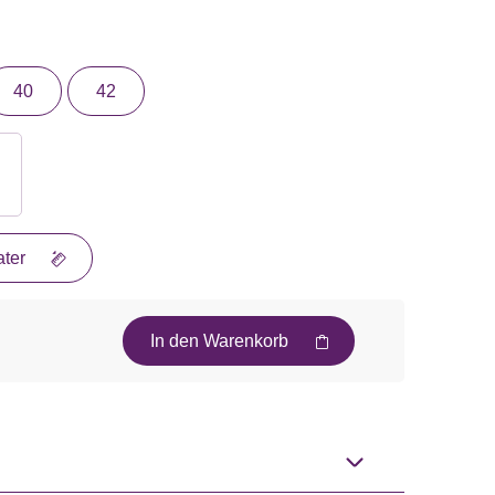
40
42
ter
In den Warenkorb