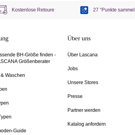
Kostenlose Retoure
27 °Punkte sammel
ung
Über uns
ssende BH-Größe finden -
Über Lascana
ASCANA Größenberater
Jobs
e & Waschen
Unsere Stores
pen
Presse
ypen
Partner werden
Typen
Katalog anfordern
oden-Guide