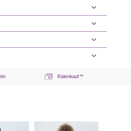
eln
Ratenkauf **